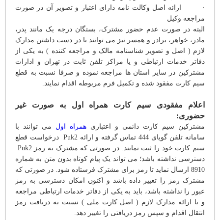
· ارائه اصل وکالت نامه دارای اعتبار و تصویر آن در صورت
مراجعه وکیل
البته در صورت عدم حضور مشترک، بستگان درجه یک مانند پدر،
مادر، خواهر، برادر و همسر نیز می توانند با در دست داشتن مدارک
لازم ( اصل و تصویر شناسنامه مالک و مراجعه کننده ) به یکی از
دفاتر خدمات ارتباطی و یا مراکز تلفن ثابت در تهران و ادارات
مشترکین در سایر استان ها مراجعه نموده و صرفا نسبت به قطع
سیم کارت مفقود شده و تکمیل فرم مربوطه اقدام نمایند.
اعلام مفقودی سیم کارت همراه اول به صورت غیر
حضوری:
مشترکین سیم کارت دائمی و اعتباری
همراه اول
می توانند با
سامانه تلفن گویای 444 تماس گرفته و ارائه Puk2 درخواست قطع
سیم کارت خود را ثبت نمایند. در صورتی که مشترک به رمز Puk2
دسترسی نداشته باشد؛ می تواند یک پیام کوتاه بدون متن به شماره
8910 ارسال نماید تا رمز برای مشترک فرستاده شود. در صورتی که
مشترک رمز را تغییر داده باشد و اکنون امکان دسترسی به رمز
عبور را نداشته باشد، باید به یکی از دفاتر خدمات ارتباطی مراجعه
و با ارائه مدارک لازم ( اصل کارت ملی ) نسبت به دریافت رمز
انتقال اقدام و سپس رمز دریافتی را تغییر دهد.