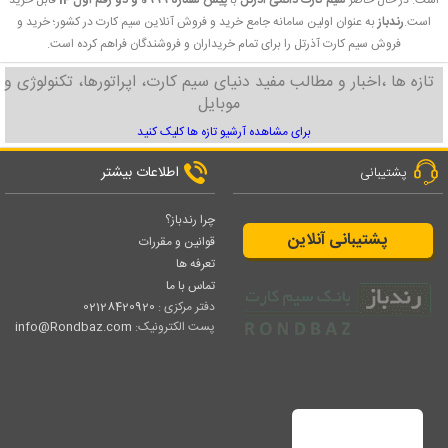
است. در حال حاضر
سیم کارت دائمی آذرتل
با
پیش شماره 0999 و دو رقم اول 14
قابل خرید
است.
رندباز
به عنوان اولین سامانه جامع خرید و فروش آنلاین سیم کارت در کشور؛ خرید و
فروش سیم کارت آذرتل را برای تمام خریداران و فروشندگان فراهم کرده است.
تازه ها ،اخبار و مطالب مفید دنیای سیم کارت، اپراتورها، تکنولوژی و
موبایل
برای مشاهده آرشیو تازه ها کلیک کنید
اطلاعات بیشتر
پشتیبانی
چرا رندباز؟
پشتیبانی آنلاین
قوانین و مقررات
تعرفه ها
تماس با ما
دفتر مرکزی :
02128420920
پست الکترونیک:
info@Rondbaz.com