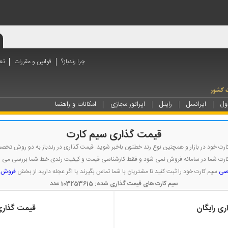
چرا رندباز؟
قوانین و مقررات
تع
ول
ایرانسل
رایتل
اپراتور مجازی
امکانات و راهنما
قیمت گذاری سیم کارت
رت خود در بازار و همچنین نوع رند خطتون باخبر شوید. قیمت گذاری در رندباز به دو روش تخص
کارت شما در سامانه فروش نمی شود و فقط کارشناسی قیمت و کیفیت رندی خط شما بررسی می ش
اصی
سیم کارت خود را ثبت کنید تا مشتریان با شما تماس بگیرند یا اگر عجله دارید از بخش
فروش ف
سیم کارت های قیمت گذاری شده: 103253615 عدد
ی رایگان
قیمت گذار