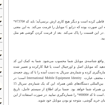
اگر موبایلتان بیش از حد به هم ریخته و قاطی کرده است و دیگر هیچ کاری ازش برنمی‌آید؛ باید کد #7370#*
را شماره‌گیری نمایید. عملکرد این کد به این صورت بوده که درایو C موبایل را فرمت می‌کند. به این معنی
د در این قسمت را پاک می‌کند. بعد از فرمت کردن گوشی هم مثل
ه سریال گوشی یا همان IMEI در واقع شناسه‌ی موبایل شما محسوب می‌شود. شما به کمک این کد
ید که موبایل اصل و اورجینال است یا قبلا کارکرده و تعمیر شده
 صورت که کد #06#* را شماره‌گیری کرده و شماره‌ی سریال به دست آمده را با کد روی جعبه‌ی
گوشی تطبیق می‌دهید. واژه‌ی IMEI که مخفف عبارت International Mobile Equipment Identity است؛ در
واقع به این شکل معنی می‌دهد: هویت بین‌المللی دستگاه‌های تلفن همراه. این کد یک شماره‌ی سریال 15
همراه شما خواهد بود. ضمنا برای اطلاع از سیستم عامل، تاریخ
ساخت و مدل گوشی‌های نوکیا نیز کافی است تا کد #0000#* را شماره‌گیری نمایید. در صورت استفاده از این
 زمان خرید گوشی، متوجه نو بودن موبایل خود شوید.