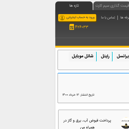
قیمت گذاری سیم کارت
تازه ها
رفه ها
تماس با ما
ورود به حساب اینترنتی
426033
یرانسل
رایتل
شاتل موبایل
تاریخ انتشار: 12 خرداد 1400
پرداخت قبوض آب، برق و گاز در
همراه من