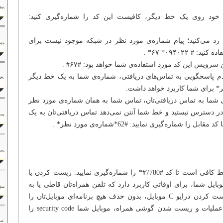
 خود روی یک خط دیگر، کافیست این کد را شماره‌گیری کنید:
ا رد می‌کنید؛ پیام شماره‌ی مورد نظر در شبکه موجود نیست برای
 ۰۹۴۰۲۲* ۶۷* .
رویس این کد مورد استفاده‌ی شما خواهد بود: #۶۷# .
م پاسخگویی به تماس‌های دریافتی، شماره‌ی شما به یک خط دیگر
شما به تماس دریافتی‌تان، تماس شما به همان شماره‌ی مورد نظر
 در دسترس نیستید و خط شما آنتن نمی‌دهد تماس دریافتی‌تان به یک
شماره‌گیری نمایید: #62*شماره‌ی مورد نظر* .
خود فقط کافی است تا کد #7780#* را شماره‌گیری نمایید. ریست کردن یا
ایل شما، برای اوقاتی کاربرد دارد که تلفن همراه‌تان قاطی یا به
اصطلاح هنگ کرده باشد. این کد با ریست کردن درایو C موبایل، بدون حذف هیچ برنامه‌ای موبایل‌تان را
سرحال می‌کند. البته بعد از انجام این عملیات و ریست شدن گوشی همراه، موبایل شما security code را