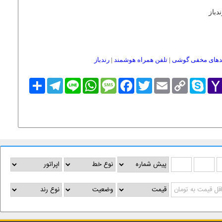
دباز
دهای مخفی گوشی
|
تلفن همراه هوشمند
|
رندباز
Yaho
Skype
Copy
Email
Twitter
Facebook
Message
WhatsApp
Line
Telegram
اشتراک
Link
Mai