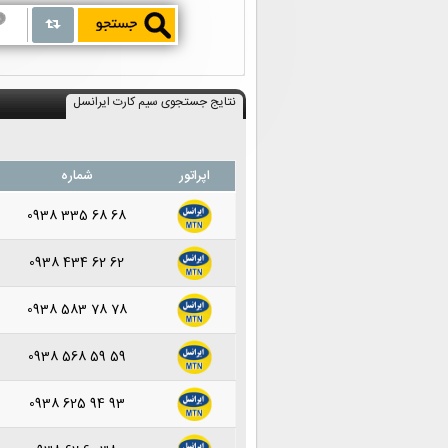
نتایج جستجوی سیم کارت ایرانسل
اپراتور
شماره
0938 335 68 68
0938 434 62 62
0938 583 78 78
0938 568 59 59
0938 625 94 93