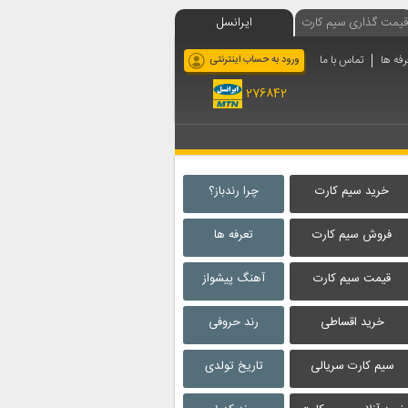
قیمت گذاری سیم کارت
ایرانسل
رفه ها
تماس با ما
ورود به حساب اینترنتی
276842
خرید سیم کارت
چرا رندباز؟
فروش سیم کارت
تعرفه ها
قیمت سیم کارت
آهنگ پیشواز
خرید اقساطی
رند حروفی
سیم کارت سریالی
تاریخ تولدی