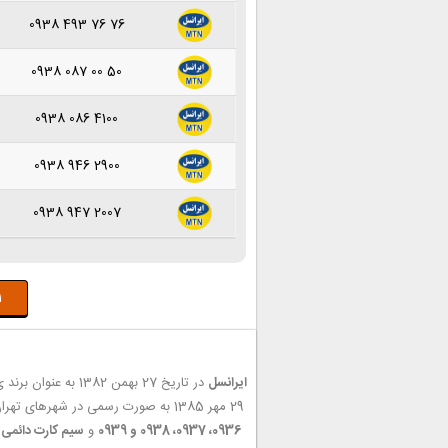
0938 493 76 76
0938 087 00 50
0938 086 4100
0938 946 2900
0938 947 2007
1
ایرانسل
در تاریخ 27 بهمن 1382 به عنوان برند ی مزایده ی اپراتور دوم تلفن همراه کشور انتخاب شد و نه ماه پس از دریافت مجوز بهره برداری آزمایشی از شبکه را آغاز کرد.
29 مهر 1385 به صورت رسمی در شهرهای تهران، مشهد و تبریز افتتاح شد. در حال حاضر
0936، 0937، 0938 و 0939
و
سیم کارت دائمی ایرانسل با پیش شماره