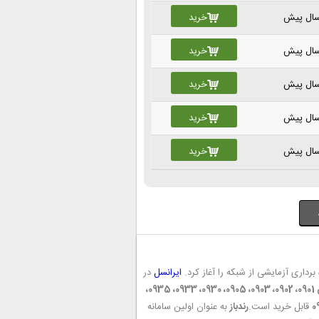
خرید
خرید
خرید
خرید
خرید
ایرانسل
در
سیم کارت اعتباری ایرانسل با پیش شماره های 0901، 0902، 0903، 0905، 0930، 0933، 0935،
قابل خرید است.
رندباز
به عنوان اولین سامانه