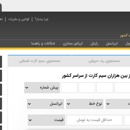
چرا رندباز؟
قوانین و مقررات
تع
ول
ایرانسل
رایتل
اپراتور مجازی
امکانات و راهنما
جستجوی رند حروفی
جستجوی سیم کارت قسطی
بین هزاران سیم کارت از سراسر کشور