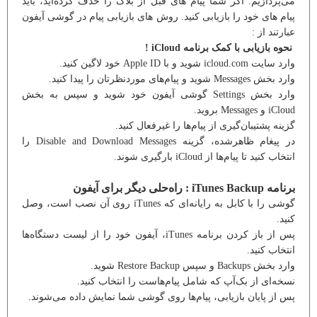
می‌پردازیم. اگر شما پیام های قبل از بلاک را حذف کرده‌اید، باید
پیام های خود را بازیابی کنید. روش های بازیابی پیام در گوشی آیفون
عبارتند از :
نحوه بازیابی با کمک برنامه iCloud !
وارد سایت icloud.com شوید و با Apple ID خود لاگین کنید.
وارد بخش Messages شوید و پیام‌های موردنظرتان را پیدا کنید.
وارد بخش Settings گوشی آیفون خود شوید و سپس به بخش
iCloud و Messages بروید.
گزینه پشتیبان‌گیری از پیام‌ها را غیرفعال کنید.
در پیغام ظاهرشده، گزینه Disable and Download Messages را
انتخاب کنید تا پیام‌ها از iCloud بارگیری شوند.
برنامه iTunes Backup : راه‌حلی دیگر برای آیفون
گوشی را با کابل به رایانه‌ای که iTunes روی آن نصب است، وصل
کنید.
پس از باز کردن برنامه iTunes، آیفون خود را از لیست دستگاه‌ها
انتخاب کنید.
وارد بخش Backups و سپس Restore Backup شوید.
نسخه‌ای از بک‌آپ که شامل پیام‌هاست را انتخاب کنید.
پس از پایان بازیابی، پیام‌ها روی گوشی شما نمایش داده می‌شوند.