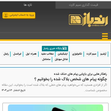
قیمت گذاری سیم کارت
تازه ها
ورود به حساب اینترنتی
پایگاه خبری رندباز
آرشیو
سیم کارت
تکنولوژی
اپلیکیشن
مطالب مفید
همراه اول
ایرانسل
رایتل
شاتل موبایل
سامانتل
راهکار هایی برای بازیابی پیام های حذف شده
چگونه پیام های شخص بلاک شده را بخوانیم ؟
اگر از افرادی هستید که می‌خواهید پیام های خطی که بلاک شده است را بخوانید، این مقاله
مخصوص شماست..
تاریخ انتشار: 16تیر1404