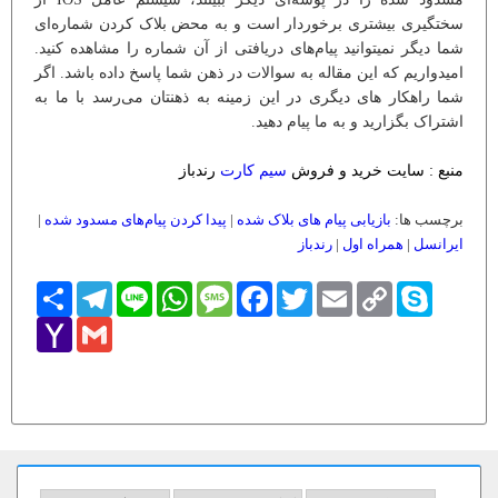
سختگیری بیشتری برخوردار است و به محض بلاک کردن شماره‌ای
شما دیگر نمیتوانید پیام‌های دریافتی از آن شماره را مشاهده کنید.
امیدواریم که این مقاله به سوالات در ذهن شما پاسخ داده باشد. اگر
شما راهکار های دیگری در این زمینه به ذهنتان می‌رسد با ما به
اشتراک بگزارید و به ما پیام دهید.
منبع : سایت خرید و فروش
سیم کارت
رندباز
برچسب ها:
بازیابی پیام های بلاک شده
|
پیدا کردن پیام‌های مسدود شده
|
ایرانسل
|
همراه اول
|
رندباز
Skype
Copy
Email
Twitter
Facebook
Message
WhatsApp
Line
Telegram
اشتراک
Link
Yahoo
Gmail
Mail