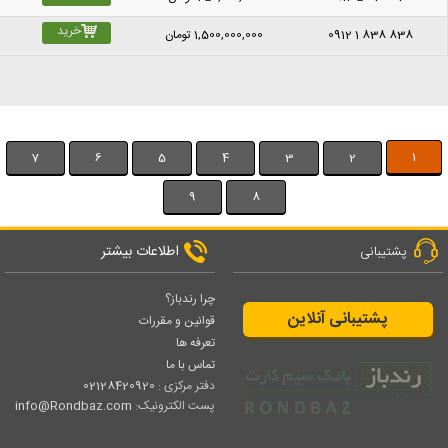
خرید
0912 1 838 838
1,500,000,000
تومان
1
7
6
5
4
3
2
9
8
اطلاعات بیشتر
پشتیبانی
چرا رندباز؟
پشتیبانی آنلاین
قوانین و مقررات
تعرفه ها
تماس با ما
دفتر مرکزی :
02128420920
پست الکترونیک:
info@Rondbaz.com