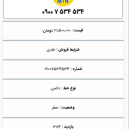
0900 7 534 534
قیمت :
21,500,000
شرایط فروش :
نقدی
شماره :
09007534534
نوع خط :
دائمی
وضعیت :
صفر
بازدید :
384