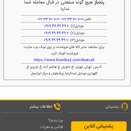
رندباز
هیچ گونه منفعتی در قبال معامله شما
ندارد.
تلفن:
1001 70 33 021
-
1001 70 33 021
موبایل(1):
2 49 49 49 0919
موبایل(2):
2 49 49 49 0919
موبایل(3):
2 49 49 49 0919
برای مشاهد سایر کالا های فروشنده بر روی لینک وب سایت
فروشنده کلیلک کنید.
https://www.Rondbaz.com/khatcell
آدرس: تهران، تهران، خ خاوران خ هاشم آباد خ عزیزی خ
اللهیاری موبایل عبدالرضا پیشخوان و مرکز ایرانسل
اطلاعات بیشتر
پشتیبانی
چرا رندباز؟
پشتیبانی آنلاین
قوانین و مقررات