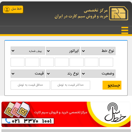
خط سل