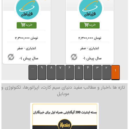
خرید
خرید
تومان
2,300,000
تومان
2,300,000
اعتباری - صفر
اعتباری - صفر
-1 سال پیش
-1 سال پیش
...
9
8
7
6
5
4
3
2
1
تازه ها ،اخبار و مطالب مفید دنیای سیم کارت، اپراتورها، تکنولوژی و
موبایل