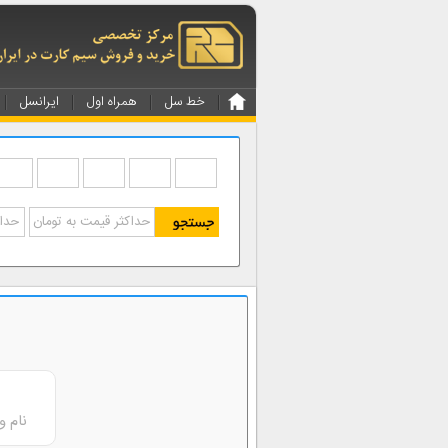
خط سل
همراه اول
ایرانسل