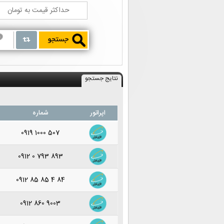
نتایج جستجو
اپراتور
شماره
0919 1000 507
0912 0 793 893
0912 85 85 4 84
0912 860 9003