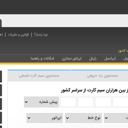
چرا رندباز؟
قوانین و مقررات
تع
ول
ایرانسل
رایتل
اپراتور مجازی
امکانات و راهنما
جستجوی رند حروفی
جستجوی سیم کارت قسطی
بین هزاران سیم کارت از سراسر کشور