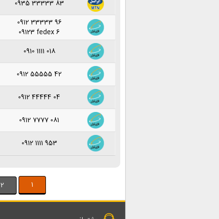
0935 33333 83
0912 33333 96
09123 fedex 6
0910 1111 018
0912 55555 42
0912 44444 04
0912 7777 081
0912 1111 953
1
2