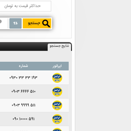
نتایج جستجو
اپراتور
شماره
0930 33 33 193
0903 6666 510
0903 9999 511
090 10000 591