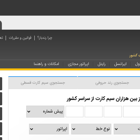
چرا رندباز؟
قوانین و مقررات
تع
ول
ایرانسل
رایتل
اپراتور مجازی
امکانات و راهنما
جستجوی رند حروفی
جستجوی سیم کارت قسطی
بین هزاران سیم کارت از سراسر کشور