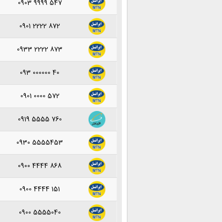
0903 9999 547
0901 2222 872
0933 2222 873
093 000000 40
0901 0000 572
0919 5555 760
0930 5555453
0900 4444 868
0900 4444 151
0900 5555040