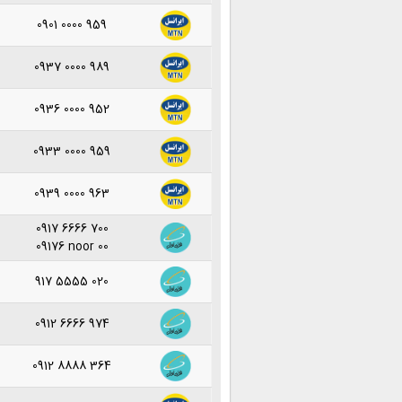
0901 0000 959
0937 0000 989
0936 0000 952
0933 0000 959
0939 0000 963
0917 6666 700
09176 noor 00
917 5555 020
0912 6666 974
0912 8888 364