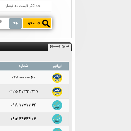
نتایج جستجو
اپراتور
شماره
093 000000 40
0935 333333 7
0919 77777 64
0912 44444 04