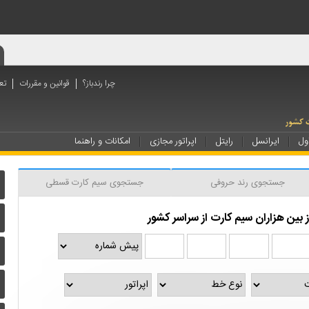
چرا رندباز؟
قوانین و مقررات
تع
ول
ایرانسل
رایتل
اپراتور مجازی
امکانات و راهنما
جستجوی رند حروفی
جستجوی سیم کارت قسطی
بین هزاران سیم کارت از سراسر کشور