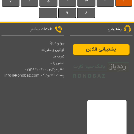
1
7
6
5
4
3
2
...
9
8
اطلاعات بیشتر
پشتیبانی
چرا رندباز؟
پشتیبانی آنلاین
قوانین و مقررات
تعرفه ها
تماس با ما
دفتر مرکزی :
02128420920
پست الکترونیک:
info@Rondbaz.com