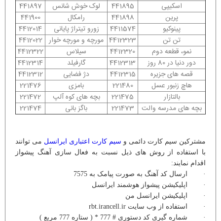
اسکیپی
441895
لوک خوش شانس
441897
پرین
441898
رامکال
441900
پینوکیو
4411574
زورو تیتراژ پایانی
4412014
تن تن
4412323
مورچه و مورچه خوار
4412022
نمو، قطعه دوم
4412320
سیلاس
4412322
دور دنیا در 80 روز
4412313
گارفیلد
4412314
قصه های جزیره
4412315
دژ فضایی
4412312
هاچ زنبور عسل
221480
بامزی
221476
بالتازار
221475
بچه های کوه آلپ
221472
بچه های مدرسه والت
221473
باگز بانی
221474
مشترکین سیم کارت دائمی و
سیم کارت اعتباری ایرانسل
می توانند
با استفاده از روش های ذیل نسبت به فعال سازی آهنگ پیشواز
اقدام نمایند:
· ارسال کد آهنگ به صورت پیامک به 7575
· اپلیکیشن پیشواز هوشمند ایرانسل
· اپلیکیشن ایرانسل من
· استفاده از وب سایت rbt.irancell.ir
· شماره گیری کد دستوری # 777 * ( ستاره 777 مربع )