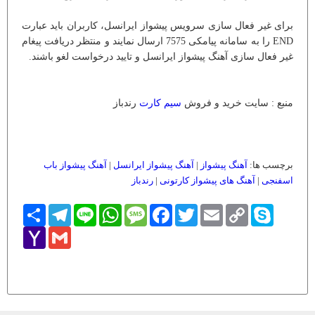
برای غیر فعال سازی سرویس پیشواز ایرانسل، کاربران باید عبارت
END را به سامانه پیامکی 7575 ارسال نمایند و منتظر دریافت پیغام
غیر فعال سازی آهنگ پیشواز ایرانسل و تایید درخواست لغو باشند.
منبع : سایت خرید و فروش
سیم کارت
رندباز
برچسب ها:
آهنگ پیشواز
|
آهنگ پیشواز ایرانسل
|
آهنگ پیشواز باب
اسفنجی
|
آهنگ های پیشواز کارتونی
|
رندباز
Skype
Copy
Email
Twitter
Facebook
Message
WhatsApp
Line
Telegram
اشتراک
Link
Yahoo
Gmail
Mail