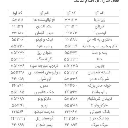
فعال سازی آن اقدام نمایند.
نام آوا
کد آوا
نام آوا
کد آوا
زیر دریا
331113
فوتبالیست ها
551111
تارزان
331144
علاء الدین
221129
لوسین 1
221172
میتی کومان
221180
دختری به نام نل
221189
نیک و نیکو
551126
تام و جری سری جدید
551229
رابین هود
551230
پت و مت
551231
ملوان زبل
551232
حنا
551233
گربه سگ
551234
چوبین
551235
فردی، مورچه سیاه
551236
افسانه شجاعان
551237
دوقلوهای افسانه ای
551238
شرلوک هلمز
551239
آن شرلی
441259
خونه مادر بزرگه
441260
ممول
441261
واتو واتو2
441262
جک هالبورن
551285
کاپیتان شرینگهام
551286
مارکوپولو
551287
مارکوپولو 2
551288
پپرو
551291
پلنگ صورتی
221267
مدرسه موشها
221514
بابا لنگ دراز
4411540
گوسفند زبل
4412321
میگ میگ
441894
پسر شجاع
441899