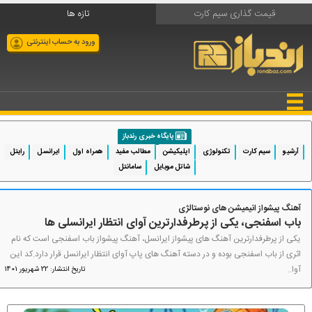
قیمت گذاری سیم کارت
تازه ها
ورود به حساب اینترنتی
پایگاه خبری رندباز
آرشیو
سیم کارت
تکنولوژی
اپلیکیشن
مطالب مفید
همراه اول
ایرانسل
رایتل
شاتل موبایل
سامانتل
آهنگ پیشواز انیمیشن های نوستالژی
باب اسفنجی، یکی از پرطرفدارترین آوای انتظار ایرانسلی ها
یکی از پرطرفدارترین آهنگ های پیشواز ایرانسل، آهنگ پیشواز باب اسفنجی است که نام
اثری از باب اسفنجی بوده و در دسته آهنگ های پاپ آوای انتظار ایرانسل قرار دارد.کد این
آوا..
تاریخ انتشار: 22 شهریور 1401