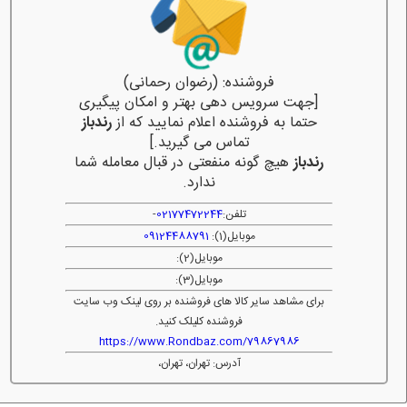
فروشنده: (رضوان رحمانی)
[جهت سرویس دهی بهتر و امکان پیگیری
حتما به فروشنده اعلام نمایید که از
رندباز
تماس می گیرید.]
رندباز
هیچ گونه منفعتی در قبال معامله شما
ندارد.
تلفن:
02177472244
-
موبایل(1):
09124488791
موبایل(2):
موبایل(3):
برای مشاهد سایر کالا های فروشنده بر روی لینک وب سایت
فروشنده کلیلک کنید.
https://www.Rondbaz.com/79867986
آدرس: تهران، تهران،