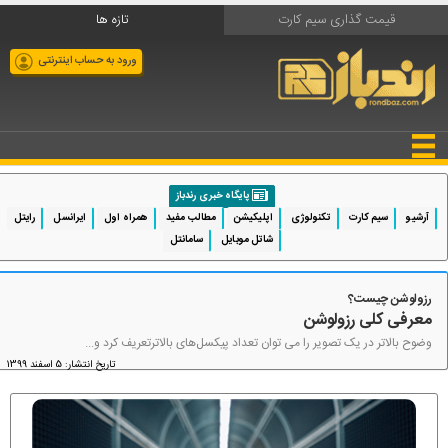
قیمت گذاری سیم کارت
تازه ها
ورود به حساب اینترنتی
پایگاه خبری رندباز
آرشیو
سیم کارت
تکنولوژی
اپلیکیشن
مطالب مفید
همراه اول
ایرانسل
رایتل
شاتل موبایل
سامانتل
رزولوشن چیست؟
معرفی کلی رزولوشن
وضوح بالاتر در یک تصویر را می توان تعداد پیکسل‌های بالاترتعریف کرد و...
تاریخ انتشار: 5 اسفند 1399