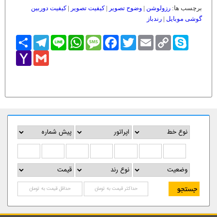
برچسب ها:
رزولوشن
|
وضوح تصویر
|
کیفیت تصویر
|
کیفیت دوربین
گوشی موبایل
|
رندباز
Skype
Copy
Email
Twitter
Facebook
Message
WhatsApp
Line
Telegram
اشتراک
Link
Yahoo
Gmail
Mail