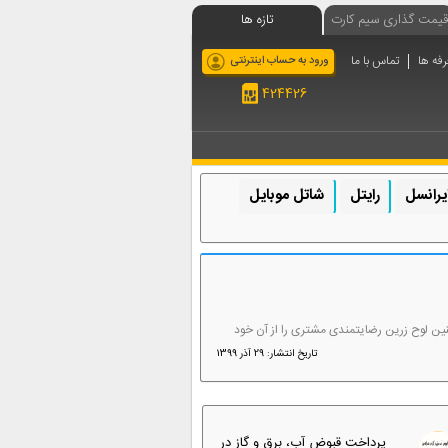
قیمت گذاری سیم کارت
تازه ها
رفه ها
تماس با ما
ورود به حساب اینترنتی
424426
یرانسل
رایتل
شاتل موبایل
ایت حقوق مصرف‌کنندگان و همچنین لوح زرین رضایتمندی مشتری را از آن خود
تاریخ انتشار: 29 آذر 1399
پرداخت قبوض آب، برق و گاز در