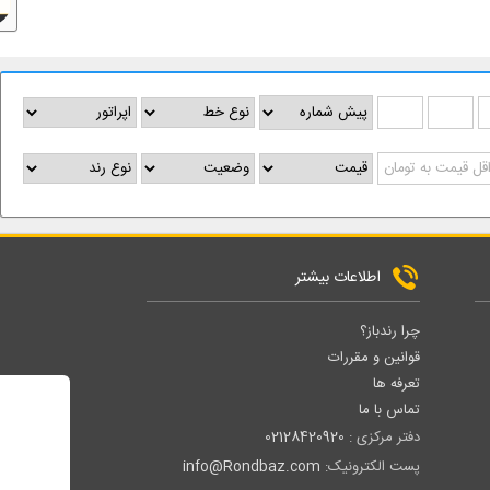
اطلاعات بیشتر
چرا رندباز؟
قوانین و مقررات
تعرفه ها
تماس با ما
دفتر مرکزی :
02128420920
پست الکترونیک:
info@Rondbaz.com