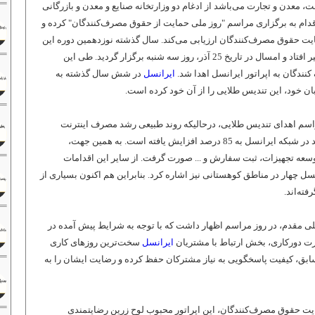
عدن و تجارت می‌باشد از ادغام دو وزارتخانه صنایع و معدن و بازرگانی
دام به برگزاری مراسم "روز ملی حمایت از حقوق مصرف‌کنندگان" کرده و
ایت حقوق مصرف‌کنندگان ارزیابی می‌کند. سال گذشته نوزدهمین دوره این
مراسم به دلیل پاندمی ویروس کرونا به تاخیر افتاد و امسال در تاریخ 25 آذر، روز سه شنبه برگزار گردید. طی این
دگان به اپراتور ایرانسل اهدا شد.
ایرانسل
در شش سال گذشته به
اسم اهدای تندیس طلایی، درحالیکه روند طبیعی رشد مصرف اینترنت
همراه در کشور 35 درصد می‌باشد، این روند در شبکه ایرانسل به 85 درصد افزایش یافته است. به همین جهت،
سعه تجهیزات، ثبت سفارش و ... صورت گرفت. از سایر این اقدامات
 چهار در مناطق کوهستانی نیز اشاره کرد. بنابراین هم اکنون بسیاری از
ته‌اند.
لی مقدم، در روز مراسم اظهار داشت که با توجه به شرایط پیش آمده در
رت دورکاری، بخش ارتباط با مشتریان
ایرانسل
سخت‌ترین روزهای کاری
 سابق، کیفیت پاسخگویی به نیاز مشترکان حفظ کرده و رضایت ایشان را به
ایت حقوق مصرف‌کنندگان، این اپراتور محبوب لوح زرین رضایتمندی