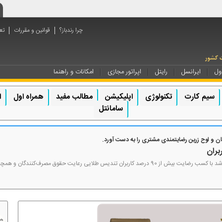
چرا رندباز؟
قوانین و مقررات
تع
ول
ایرانسل
رایتل
اپراتور مجازی
امکانات و راهنما
سیم کارت
تکنولوژی
اپلیکیشن
مطالب مفید
همراه اول
ا
سامانتل
 و لوح زرین رضایتمندی مشتری را به دست آورد.
بران
اپراتور ایرانسل طی روزهای 25 و 26 آذرماه موفق شد با کسب رضایت بیش از 90 درصد کاربران تندیس طلایی رع