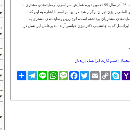
مشتری را نیز از آن خود نمود. روز چهارشنبه، 26 آذر سال 99 دهمین دوره همایش سراسری "رضایتمندی مشتری با
المللی رایزن تهران برگزار شد. در این مراسم با اشاره به این که
ضایتمندی مشتریان برداشته است، لوح زرین رضایتمندی مشتری به
یرانسل که به جانشینی دکتر بیژن عباسی‌آرند، مدیرعامل ایرانسل در
یجیتال
|
سیم کارت ایرانسل
|
رندباز
Yaho
Skype
Copy
Email
Twitter
Facebook
Message
WhatsApp
Line
Telegram
اشتراک
Link
Mai