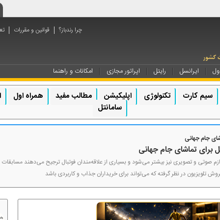
چرا رندباز؟
قوانین و مقررات
تع
ول
ایرانسل
رایتل
اپراتور مجازی
امکانات و راهنما
سیم کارت
تکنولوژی
اپلیکیشن
مطالب مفید
همراه اول
ا
سامانتل
شای جام جهانی
ل برای تماشای جام جهانی
زم صوتی و تصویری نیز بیشتر می‌شود و بسیاری از علاقه‌مندان فوتبال ترجیح می‌دهند مسابقات را ب
فروش تلویزیون در نظر گرفته که می‌تواند برای خریداران جذاب و کاربردی باشد