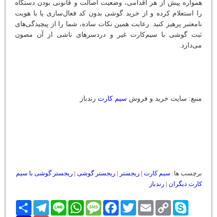
همواره پیش از هر اقدامی، وضعیت اصالت و قانونی بودن دستگاه
را استعلام کرده و از خرید گوشی بدون کد فعال‌سازی یا با هویت
نامعتبر پرهیز کنید. رعایت همین نکات ساده، شما را از پیچیدگی‌های
ثبت گوشی با سیم‌کارت غیر و دردسرهای ناشی از آن مصون
می‌دارد.
منبع: سایت خرید و فروش
سیم کارت
رندباز
برچسب ها:
سیم کارت
|
ریجستر
|
ریجستر گوشی
|
ریجستر گوشی با سیم
کارت دیگران
|
رندباز
Skype
Copy
Email
Twitter
Facebook
Message
WhatsApp
Line
Telegram
اشتراک
Link