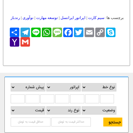
برچسب ها:
سیم کارت
|
اپراتور ایرانسل
|
توسعه مهارت
|
نوآوری
|
رندباز
Skype
Copy
Email
Twitter
Facebook
Message
WhatsApp
Line
Telegram
اشتراک
Link
Yahoo
Gmail
Mail