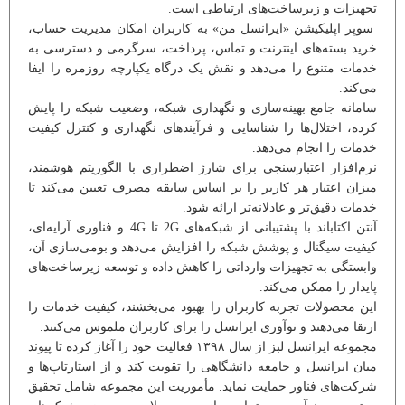
تجهیزات و زیرساخت‌های ارتباطی است.
سوپر اپلیکیشن «ایرانسل من» به کاربران امکان مدیریت حساب،
خرید بسته‌های اینترنت و تماس، پرداخت، سرگرمی و دسترسی به
خدمات متنوع را می‌دهد و نقش یک درگاه یکپارچه روزمره را ایفا
می‌کند.
سامانه جامع بهینه‌سازی و نگهداری شبکه، وضعیت شبکه را پایش
کرده، اختلال‌ها را شناسایی و فرآیندهای نگهداری و کنترل کیفیت
خدمات را انجام می‌دهد.
نرم‌افزار اعتبارسنجی برای شارژ اضطراری با الگوریتم هوشمند،
میزان اعتبار هر کاربر را بر اساس سابقه مصرف تعیین می‌کند تا
خدمات دقیق‌تر و عادلانه‌تر ارائه شود.
آنتن اکتاباند با پشتیبانی از شبکه‌های 2G تا 4G و فناوری آرایه‌ای،
کیفیت سیگنال و پوشش شبکه را افزایش می‌دهد و بومی‌سازی آن،
وابستگی به تجهیزات وارداتی را کاهش داده و توسعه زیرساخت‌های
پایدار را ممکن می‌کند.
این محصولات تجربه کاربران را بهبود می‌بخشند، کیفیت خدمات را
ارتقا می‌دهند و نوآوری ایرانسل را برای کاربران ملموس می‌کنند.
مجموعه ایرانسل لبز از سال ۱۳۹۸ فعالیت خود را آغاز کرده تا پیوند
میان ایرانسل و جامعه دانشگاهی را تقویت کند و از استارتاپ‌ها و
شرکت‌های فناور حمایت نماید. مأموریت این مجموعه شامل تحقیق