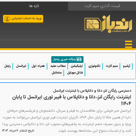
قیمت گذاری سیم کارت
تازه ها
ورود به حساب اینترنتی
پایگاه خبری رندباز
آرشیو
سیم کارت
تکنولوژی
اپلیکیشن
مطالب مفید
همراه اول
ایرانسل
رایتل
شاتل موبایل
سامانتل
دسترسی رایگان لنز، دانا و داناپلاس با اینترنت ایرانسل
اینترنت رایگان لنز، دانا و داناپلاس با فیبر نوری ایرانسل تا پایان
۱۴۰۴!
ایرانسل خبر خوشی برای علاقه‌مندان به فیلم و سریال، دانشجویان و فریلنسرهای حرفه‌ای
دارد! از همین حالا تا پایان سال ۱۴۰۴، کاربران اینترنت فیبر نوری ایرانسل می‌توانند به صورت
ویژه و بدون مصرف حجم اینترنت، به پلتفرم‌های محبوب لنز، دانا و داناپلاس دسترسی پیدا
کنند و از خدمات متنوع این سامانه‌ها بهره‌مند شوند.
تاریخ انتشار: 7خرداد 1404