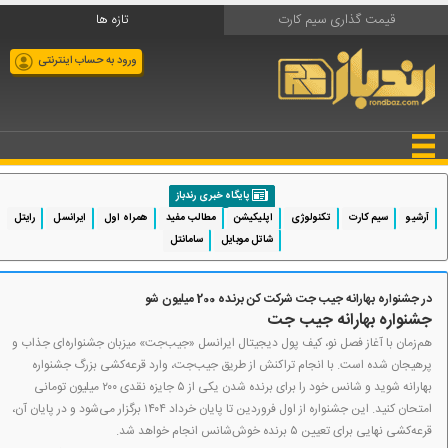
قیمت گذاری سیم کارت
تازه ها
ورود به حساب اینترنتی
پایگاه خبری رندباز
آرشیو
سیم کارت
تکنولوژی
اپلیکیشن
مطالب مفید
همراه اول
ایرانسل
رایتل
شاتل موبایل
سامانتل
در جشنواره بهارانه جیب جت شرکت کن برنده 200 میلیون شو
جشنواره بهارانه جیب جت
هم‌زمان با آغاز فصل نو، کیف ‌پول دیجیتال ایرانسل «جیب‌جت» میزبان جشنواره‌ای جذاب و
پرهیجان شده است. با انجام تراکنش از طریق جیب‌جت، وارد قرعه‌کشی بزرگ جشنواره
بهارانه شوید و شانس خود را برای برنده‌ شدن یکی از ۵ جایزه نقدی ۲۰۰ میلیون تومانی
امتحان کنید. این جشنواره از اول فروردین تا پایان خرداد ۱۴۰۴ برگزار می‌شود و در پایان آن،
قرعه‌کشی نهایی برای تعیین ۵ برنده خوش‌شانس انجام خواهد شد.