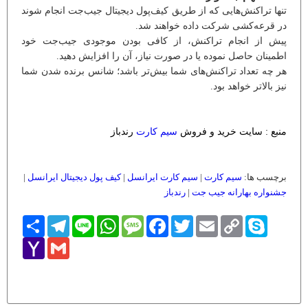
تنها تراکنش‌هایی که از طریق کیف‌پول دیجیتال جیب‌جت انجام شوند
در قرعه‌کشی شرکت داده خواهند شد.
پیش از انجام تراکنش، از کافی بودن موجودی جیب‌جت خود
اطمینان حاصل نموده یا در صورت نیاز، آن را افزایش دهید.
هر چه تعداد تراکنش‌های شما بیش‌تر باشد؛ شانس برنده ‌شدن شما
نیز بالاتر خواهد بود.
منبع : سایت خرید و فروش
سیم کارت
رندباز
برچسب ها:
سیم کارت
|
سیم کارت ایرانسل
|
کیف پول دیجیتال ایرانسل
|
جشنواره بهارانه جیب جت
|
رندباز
Skype
Copy
Email
Twitter
Facebook
Message
WhatsApp
Line
Telegram
اشتراک
Link
Yahoo
Gmail
Mail