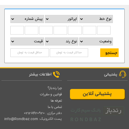
اطلاعات بیشتر
پشتیبانی
چرا رندباز؟
پشتیبانی آنلاین
قوانین و مقررات
تعرفه ها
تماس با ما
دفتر مرکزی :
02128420920
پست الکترونیک:
info@Rondbaz.com