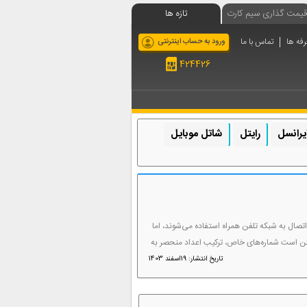
قیمت گذاری سیم کارت
تازه ها
رفه ها
تماس با ما
ورود به حساب اینترنتی
424426
یرانسل
رایتل
شاتل موبایل
 اتصال به شبکه تلفن همراه استفاده می‌شوند، اما
ممکن است شماره‌های خاص، ترکیب اعداد منحصر به
تاریخ انتشار: 19اسفند 1403