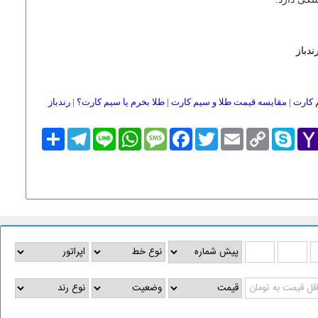
ندباز
 کارت
|
مقایسه قیمت طلا و سیم کارت
|
طلا بخرم یا سیم کارت؟
|
رندباز
Yaho
Skype
Copy
Email
Twitter
Facebook
Message
WhatsApp
Line
Telegram
اشتراک
Link
Mai