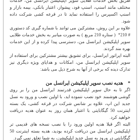
طریق بخش خدمات طلایی سوپر اپلیکیشن ایرانسل من، خدمات
مختلف مانند اسنپ، اسنپ فود، پیشواز، اعتبار بانکی، بیمه بازار و
اسنپ اکسپرس را استفاده نماید تا در قرعه کشی شرکت داده
شود.
علاوه بر این روش، مشترکین می توانند با شماره گیری کد دستوری
# 210* ( ستاره 210 مربع ) به صورت میانبر به بخش خدمات طلایی
سوپر اپلیکیشن ایرانسل من، دسترسی پیدا کرده و از این خدمات
بهره مند گردند.
البته اپراتور ایرانسل، برای تشویق بیشتر مشترکین برای استفاده از
سوپر اپلیکیشن ایرانسل من، امکانات و هدایای ویژه دیگری نیز
تدارک دیده که برخی از آنها به شرح ذیل می باشد:
* هدیه نصب سوپر اپلیکیشن ایرانسل من
اگر تا به حال سوپر اپلیکیشن قدرتمند ایرانسل من را بر روی
گوشی هوشمند خود نصب ننموده اید، با اولین نصب و ورود به نسل
جدید این اپ، علاوه بر شانس شرکت در قرعه کشی، یک بسته
اینترنت 50 گیگابایتی با اعتبار همان روز به عنوان هدیه دریافت
خواهید کرد.
البته اگر قبلا هدیه اولین ورود را با نصب نسخه های قدیمی تر
اپلیکیشن ایرانسل من دریافت کرده بودید، هدیه بسته اینترنت 50
گیگابایتی در ورود به نسل جدید اپلیکیشن، به شما تعلق نمی گیرد.