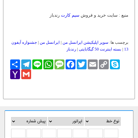
منبع : سایت خرید و فروش
سیم کارت
رندباز
برچسب ها:
سوپر اپلیکیشن ایرانسل من
|
ایرانسل من
|
جشنواره آیفون
13
|
بسته اینترنت 50 گیگابایتی
|
رندباز
Skype
Copy
Email
Twitter
Facebook
Message
WhatsApp
Line
Telegram
اشتراک
Link
Yahoo
Gmail
Mail