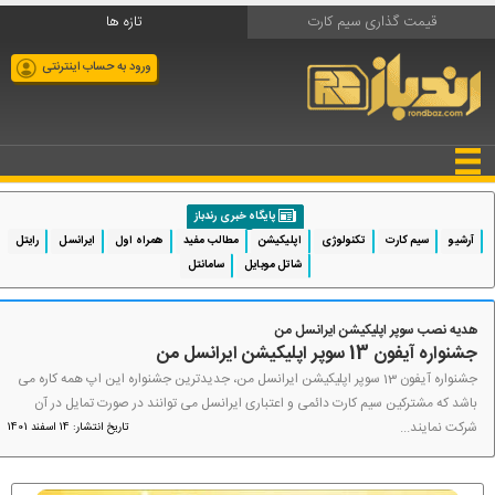
قیمت گذاری سیم کارت
تازه ها
ورود به حساب اینترنتی
پایگاه خبری رندباز
آرشیو
سیم کارت
تکنولوژی
اپلیکیشن
مطالب مفید
همراه اول
ایرانسل
رایتل
شاتل موبایل
سامانتل
هدیه نصب سوپر اپلیکیشن ایرانسل من
جشنواره آیفون 13 سوپر اپلیکیشن ایرانسل من
جشنواره آیفون 13 سوپر اپلیکیشن ایرانسل من، جدیدترین جشنواره این اپ همه کاره می
باشد که مشترکین سیم کارت دائمی و اعتباری ایرانسل می توانند در صورت تمایل در آن
شرکت نمایند...
تاریخ انتشار: 14 اسفند 1401