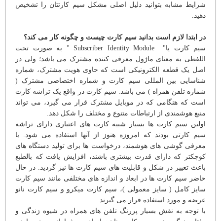
شرایط مشابه بتوانید دلیل اصلی مشکل سیم کارتتان را تشخیص
دهید.
در ابتدا لازم است بدانید سیم کارت چیست و چگونه کار می کند؟
سیم کارت یا" Subscriber Identity Module " به صورت تحت
اللفظی به معنای ماژول معرفی کننده مشترک می باشد؛ ولی در
اصل یک قطعه الکترونیکی است که حاوی هویت مشترک، شماره
شناسایی بین المللی سیم کارت و شماره اختصاصی مشترک (
شماره تلفن همراه ) می باشد. سیم کارت در واقع یک تراشه کارت
است که هنگامی که در موبایل مشترک قرار می گیرد، می تواند
منبع هوشمندی از ارتباطات متنوع و مختلف را شکل دهد.
اولین سیم کارت ها بسیار شبیه کارت های اعتباری دارای تراشه
سیم کارتی بودند که امروزه هنوز از آنها استفاده می شود. با
معرفی گوشی های هوشمند، درخواست ها برای تولید دستگاه های
کوچکتر که دارای قدرت بیشتری باشند، افزایش یافت که بالطبع
باعث تغییر در شکل و قابلیت های سیم کارت ها نیز گردید. در حال
حاضر سیم کارت ها در ابعاد و اندازه های مختلفی مانند سیم کارت
سایز کامل ( سایز معمولی )، سیم کارت میکرو و سیم کارت نانو
عرضه و مورد استفاده قرار می گیرند.
با توجه به نقش بسیار پررنگ تلفن های همراه در شیوه زندگی و