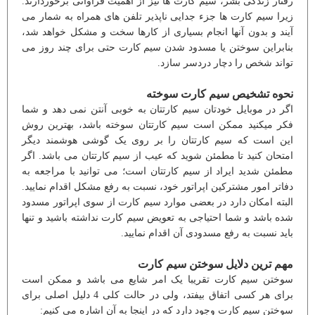
رفتار زندگی بشر، سیم کارت ها نیز از اهمیت فراوانی برخوردارند.
زیرا سیم کارت ها جزء جدایی ناپذیر تلفن های همراه به شمار می
آیند و بدون آنها انجام بسیاری از کارها سخت و مشکل خواهد شد،
بنابراین سوختن یا مسدود شدن سیم کارت حتی برای چند روز می
تواند شخص را دچار دردسر سازد.
نحوه تشخیص سیم کارت سوخته
اگر در موبایل خودتان سیم کارتتان به خوبی آنتن نمی دهد و شما
فکر میکنید ممکن است سیم کارتتان سوخته باشد، بهترین روش
این است که سیم کارتتان را بر روی یک گوشی هوشمند دیگر
امتحان کنید تا مطمئن شوید که عیب از سیم کارتتان می باشد. اگر
مطمئن شدید ایراد از سیم کارتتان است؛ می توانید با مراجعه به
دفاتر امور مشترکین اپراتور خود، نسبت به رفع مشکل اقدام نمایید.
البته امکان دارد در بعضی موارد سیم کارت از سوی اپراتور مسدود
شده باشد و شما احتیاجی به تعویض سیم کارت نداشته باشید و تنها
باید نسبت به رفع مسدودی آن اقدام نمایید.
مهم ترین دلایل سوختن سیم کارت
سوختن سیم کارت تقریبا یک امر شایع می باشد و ممکن است
برای هر کسی اتفاق بیفتد، ولی در حالت کلی 4 دلیل اصلی برای
سوختن سیم کارت وجود دارد که در اینجا به آن اشاره می کنیم: