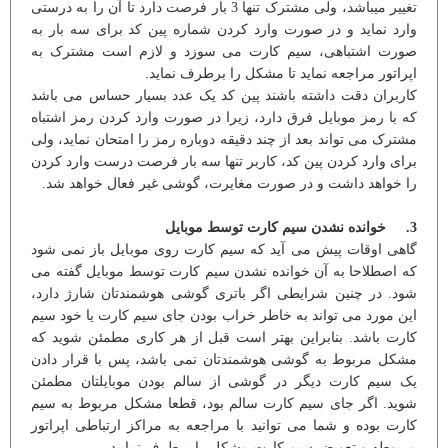
تغییر میباشد، ولی مشترک تنها 3 بار فرصت دارد تا آن را به درستی
وارد نماید و در صورت وارد کردن شماره پین کد برای سه بار به
صورت اشتباهی، سیم کارت می سوزد و لازم است مشترک به
اپراتور مراجعه نماید تا مشکل را برطرف نماید.
کاربران دقت داشته باشند پین کد یک عدد بسیار حساس می باشد
که با رمز موبایل فرق دارد، زیرا در صورت وارد کردن رمز اشتباه
مشترک می تواند بعد از چند دقیقه دوباره رمز را امتحان نماید، ولی
برای وارد کردن پین کد، کاربر تنها سه بار فرصت درست وارد کردن
را خواهد داشت و در صورت مغایرت، گوشی غیر فعال خواهد شد.
3. خوانده نشدن سیم کارت توسط موبایل
گاهی اوقات پیش می آید که سیم کارت روی موبایل باز نمی شود
که اصطلاحا به آن خوانده نشدن سیم کارت توسط موبایل گفته می
شود. در چنین شرایطی اگر باتری گوشی هوشمندتان شارژ دارد،
این مورد می تواند به خاطر خراب بودن جای سیم کارت یا خود سیم
کارت باشد. بنابراین بهتر است قبل از هر کاری مطمئن شوید که
مشکل مربوط به گوشی هوشمندتان نمی باشد، پس با قرار دادن
یک سیم کارت دیگر در گوشی از سالم بودن موبایلتان مطمئن
شوید. اگر جای سیم کارت سالم بود، قطعا مشکل مربوط به سیم
کارت بوده و شما می توانید با مراجعه به مراکز ارتباطی اپراتور
مربوطه و تعویض سیم کارت مشکل را برطرف نمایید.