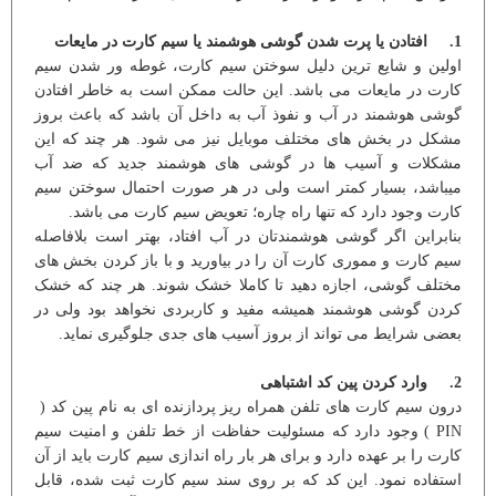
1. افتادن یا پرت شدن گوشی هوشمند یا سیم کارت در مایعات
اولین و شایع ترین دلیل سوختن سیم کارت، غوطه ور شدن سیم
کارت در مایعات می باشد. این حالت ممکن است به خاطر افتادن
گوشی هوشمند در آب و نفوذ آب به داخل آن باشد که باعث بروز
مشکل در بخش های مختلف موبایل نیز می شود. هر چند که این
مشکلات و آسیب ها در گوشی های هوشمند جدید که ضد آب
میباشد، بسیار کمتر است ولی در هر صورت احتمال سوختن سیم
کارت وجود دارد که تنها راه چاره؛ تعویض سیم کارت می باشد.
بنابراین اگر گوشی هوشمندتان در آب افتاد، بهتر است بلافاصله
سیم کارت و مموری کارت آن را در بیاورید و با باز کردن بخش های
مختلف گوشی، اجازه دهید تا کاملا خشک شوند. هر چند که خشک
کردن گوشی هوشمند همیشه مفید و کاربردی نخواهد بود ولی در
بعضی شرایط می تواند از بروز آسیب های جدی جلوگیری نماید.
2. وارد کردن پین کد اشتباهی
درون سیم کارت های تلفن همراه ریز پردازنده ای به نام پین کد (
PIN ) وجود دارد که مسئولیت حفاظت از خط تلفن و امنیت سیم
کارت را بر عهده دارد و برای هر بار راه اندازی سیم کارت باید از آن
استفاده نمود. این کد که بر روی سند سیم کارت ثبت شده، قابل