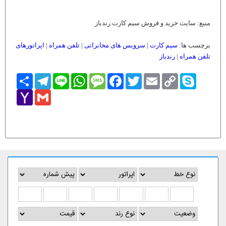
منبع: سایت خرید و فروش سیم کارت رندباز
برچسب ها:
سیم کارت
|
سرویس های مخابراتی
|
تلفن همراه
|
اپراتورهای
تلفن همراه
|
رندباز
Skype
Copy
Email
Twitter
Facebook
Message
WhatsApp
Line
Telegram
اشتراک
Link
Yahoo
Gmail
Mail