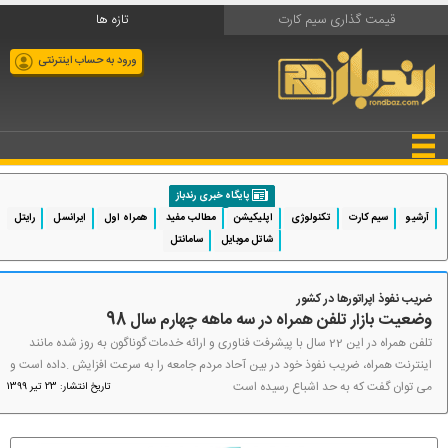
قیمت گذاری سیم کارت
تازه ها
ورود به حساب اینترنتی
پایگاه خبری رندباز
آرشیو
سیم کارت
تکنولوژی
اپلیکیشن
مطالب مفید
همراه اول
ایرانسل
رایتل
شاتل موبایل
سامانتل
ضریب نفوذ اپراتورها در کشور
وضعیت بازار تلفن همراه در سه ماهه چهارم سال 98
تلفن همراه در این 22 سال با پیشرفت فناوری و ارائه خدمات گوناگون به روز شده مانند
اینترنت همراه، ضریب نفوذ خود در بین آحاد مردم جامعه را به سرعت افزایش .داده است و
می‌ توان گفت که به حد اشباع رسیده است
تاریخ انتشار: 23 تیر 1399