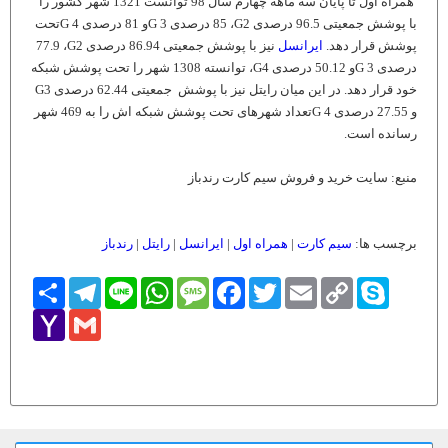
همراه اول تا پایان سه ماهه چهارم سال 98 توانست 1321 شهر کشور را
با پوشش جمعیتی 96.5 درصدی 2
G
، 85 درصدی 3
G
و 81 درصدی 4
G
تحت
پوشش قرار دهد
.
ایرانسل
نیز با پوشش جمعیتی 86.94 درصدی 2
G
، 77.9
درصدی 3
G
و 50.12 درصدی 4
G
، توانسته 1308 شهر را تحت پوشش شبکه
خود قرار دهد
.
در این میان رایتل نیز با پوشش جمعیتی 62.44 درصدی 3
G
و 27.55 درصدی 4
G
تعداد شهرهای تحت پوشش شبکه اش را به 469 شهر
رسانده است
.
منبع: سایت خرید و فروش سیم کارت رندباز
برچسب ها:
سیم کارت
|
همراه اول
|
ایرانسل
|
رایتل
|
رندباز
Skype
Copy
Email
Twitter
Facebook
Message
WhatsApp
Line
Telegram
اشتراک
Link
Yahoo
Gmail
Mail