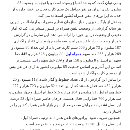
و می‌ توان گفت که به حد اشباع رسیده است و با توجه به جمعیت 85
میلیون نفری ایران هر نفر حداقل یک سیم کارت فعال در اختیار دارد و از
خدمات اپراتورهای تلفن همراه کشور استفاده می کند.
به نقل از پایگاه خبری رندباز، سازمان تنظیم مقررات و ارتباطات رادیویی
هر ساله گزارشی از وضعیت تلفن همراه در کشور منتشر می کند که آمار
دقیقی از وضعیت در این حوزه را ارائه می دهد. این سازمان در گزارش
خود از وضعیت بازار تلفن همراه در سه ماهه چهارم سال 98 از واگذاری
187 میلیون و 73 هزار و 609 سیم کارت خبر داد
.
از این تعداد 90 میلیون و
269 هزار و 355 خط سهم
همراه اول
، 88 میلیون و 626 هزار و 445 خط
سهم ایرانسل و 8 میلیون و 158 هزار و 209 خط سهم
رایتل
هستند
.
بر
اساس این آمار و بر اساس جمعیت 85 میلیونی کشور به ازای هر نفر بیش
از دو سیم کارت واگذار شده است.
براساس این گزارش، از کل تعداد خطوط واگذار شده، 118 میلیون و 25
هزار و 452 خط فعال هستند که از این تعداد 62 میلیون و 723 هزار و 277
خط همراه اول، 51 میلیون و 284 هزار و 515 خط ایرانسل و چهار میلیون و
سه هزار و 760 خط رایتل فعال هستند
.
درحال حاضر همراه اول 53 درصد،
ایرانسل 44 درصد و رایتل سه درصد از سهم بازار تلفن همراه کشور را در
اختیار دارند
.
همچنین ضریب نفود اپراتورهای تلفن همراه به ترتیب همراه اول،
ایرانسل و رایتل، 75.50 درصد، 61.73 درصد و 4.82 درصد است
.