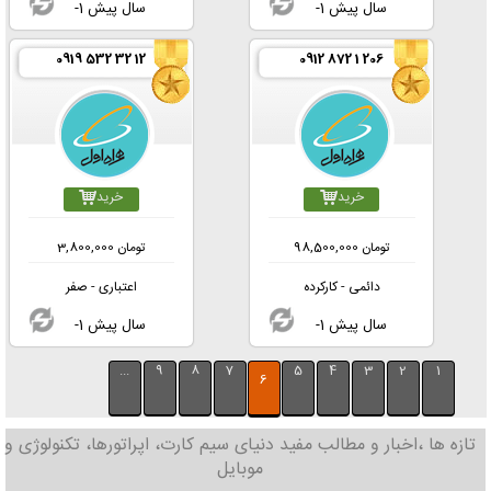
-1 سال پیش
-1 سال پیش
0919 532 32 12
0912 872 1 206
خرید
خرید
تومان
98,500,000
تومان
3,800,000
دائمی - کارکرده
اعتباری - صفر
-1 سال پیش
-1 سال پیش
...
9
8
7
5
4
3
2
1
6
تازه ها ،اخبار و مطالب مفید دنیای سیم کارت، اپراتورها، تکنولوژی و
موبایل