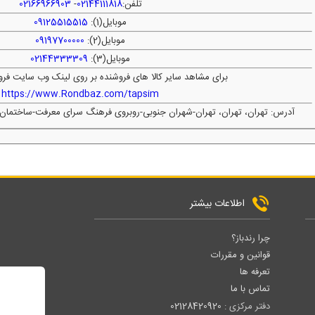
تلفن:
02144111818
-
02166966903
موبایل(1):
09125515515
موبایل(2):
09197700000
موبایل(3):
02144333309
برای مشاهد سایر کالا های فروشنده بر روی لینک وب سایت فرو
https://www.Rondbaz.com/tapsim
آدرس: تهران، تهران، تهران-شهران جنوبی-روبروی فرهنگ سرای معرفت-ساختمان مقدس-پلاک30 واح
اطلاعات بیشتر
چرا رندباز؟
قوانین و مقررات
تعرفه ها
تماس با ما
دفتر مرکزی :
02128420920