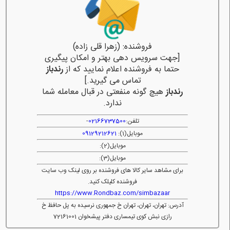
فروشنده: (زهرا قلی زاده)
[جهت سرویس دهی بهتر و امکان پیگیری
حتما به فروشنده اعلام نمایید که از
رندباز
تماس می گیرید.]
رندباز
هیچ گونه منفعتی در قبال معامله شما
ندارد.
تلفن:
02166737500
-
موبایل(1):
09129212621
موبایل(2):
موبایل(3):
برای مشاهد سایر کالا های فروشنده بر روی لینک وب سایت
فروشنده کلیلک کنید.
https://www.Rondbaz.com/simbazaar
آدرس: تهران، تهران، تهران خ جمهوری نرسیده به پل حافظ خ
رازی نبش کوی تیمساری دفتر پیشخوان 72161001