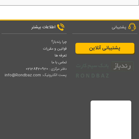
اطلاعات بیشتر
پشتیبانی
چرا رندباز؟
پشتیبانی آنلاین
قوانین و مقررات
تعرفه ها
تماس با ما
دفتر مرکزی :
02128420920
پست الکترونیک:
info@Rondbaz.com