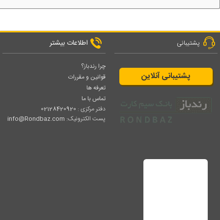
اطلاعات بیشتر
پشتیبانی
چرا رندباز؟
پشتیبانی آنلاین
قوانین و مقررات
تعرفه ها
تماس با ما
دفتر مرکزی :
02128420920
پست الکترونیک:
info@Rondbaz.com