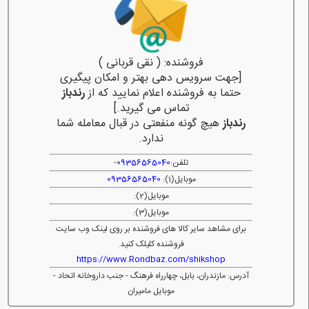
فروشنده: ( نقی قربانی )
[جهت سرویس دهی بهتر و امکان پیگیری
حتما به فروشنده اعلام نمایید که از
رندباز
تماس می گیرید.]
رندباز
هیچ گونه منفعتی در قبال معامله شما
ندارد.
تلفن:
09356565040
-
موبایل(1):
09356565040
موبایل(2):
موبایل(3):
برای مشاهد سایر کالا های فروشنده بر روی لینک وب سایت
فروشنده کلیلک کنید.
https://www.Rondbaz.com/shikshop
آدرس: مازندران، بابل، چهارراه فرهنگ - جنب داروخانه اتحاد -
موبایل مامیران