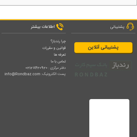
اطلاعات بیشتر
پشتیبانی
چرا رندباز؟
پشتیبانی آنلاین
قوانین و مقررات
تعرفه ها
تماس با ما
دفتر مرکزی :
02128420920
پست الکترونیک:
info@Rondbaz.com