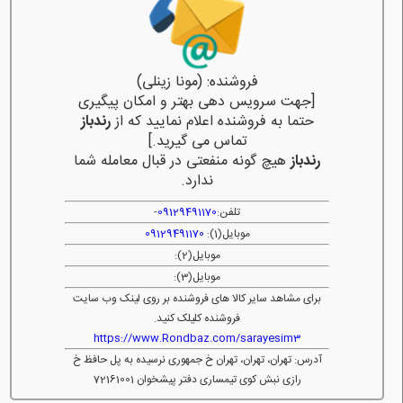
فروشنده: (مونا زینلی)
[جهت سرویس دهی بهتر و امکان پیگیری
حتما به فروشنده اعلام نمایید که از
رندباز
تماس می گیرید.]
رندباز
هیچ گونه منفعتی در قبال معامله شما
ندارد.
تلفن:
09129491170
-
موبایل(1):
09129491170
موبایل(2):
موبایل(3):
برای مشاهد سایر کالا های فروشنده بر روی لینک وب سایت
فروشنده کلیلک کنید.
https://www.Rondbaz.com/sarayesim3
آدرس: تهران، تهران، تهران خ جمهوری نرسیده به پل حافظ خ
رازی نبش کوی تیمساری دفتر پیشخوان 72161001