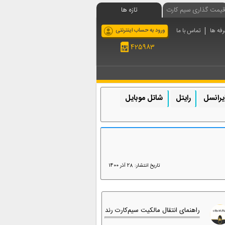
قیمت گذاری سیم کارت
تازه ها
رفه ها
تماس با ما
ورود به حساب اینترنتی
425983
یرانسل
رایتل
شاتل موبایل
تاریخ انتشار: 28 آذر 1400
راهنمای انتقال مالکیت سیم‌کارت رند