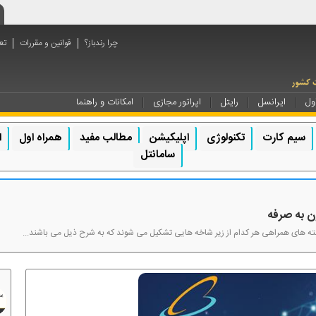
چرا رندباز؟
قوانین و مقررات
تع
ول
ایرانسل
رایتل
اپراتور مجازی
امکانات و راهنما
سیم کارت
تکنولوژی
اپلیکیشن
مطالب مفید
همراه اول
ا
سامانتل
ن به صرفه
 های همراهی هر کدام از زیر شاخه هایی تشکیل می شوند که به شرح ذیل می باشند...