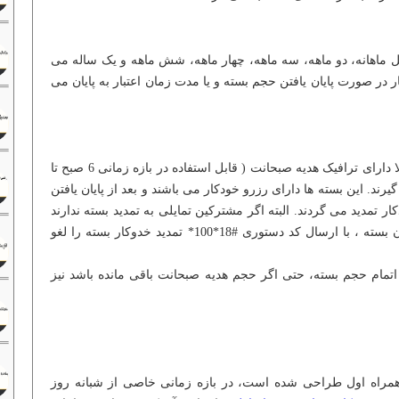
ل ماهانه، دو ماهه، سه ماهه، چهار ماهه، شش ماهه و یک ساله می
ار در صورت پایان یافتن حجم بسته و یا مدت زمان اعتبار به پایان می
بسته های 30 روزه همراه اول که معمولا دارای ترافیک هدیه صبحانت ( قابل استفاده در بازه زمانی 6 صبح تا
گیرند. این بسته ها دارای رزرو خودکار می باشند و بعد از پایان یافتن
 تمدید می گردند. البته اگر مشترکین تمایلی به تمدید بسته ندارند
می توانند پس از پایان یافتن مدت زمان بسته ، با ارسال کد دستوری #18*100* تمدید خدوکار بسته را لغو
ری #18*100* در زمان اتمام حجم بسته، حتی اگر حجم هدیه صبحانت باقی مانده باشد نیز
مراه اول طراحی شده است، در بازه زمانی خاصی از شبانه روز