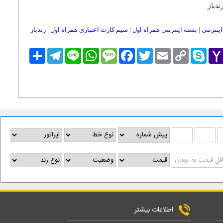
ندباز
ینترنتی
|
بسته اینترنتی همراه اول
|
سیم کارت اعتباری همراه اول
|
رندباز
Yaho
Skype
Copy
Email
Twitter
Facebook
Message
WhatsApp
Line
Telegram
اشتراک
Link
Mai
اطلاعات بیشتر