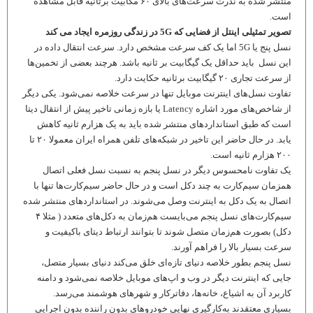
منتشر شده به ندرت سرعت‌های بالای ۶۰ مگابیت برثانیه قابل مشاهده
است.
تصویر تمثیلی اینتل از فضایی که 5G در زندگی روزمره ایجاد می کند
نسل پنج یا 5G اما یک کف سرعت مشخص دارد. سرعت انتقال داده در
این نسل باید حداقل یک گیگابیت بر ثانیه باشد. هرچند بعضی از تخمین‌ها
از سرعت تجاری ۲۰ گیگابیت برثانیه حکایت دارد.
تفاوت نسل‌های اینترنت موبایل تنها در سرعت خلاصه نمی‌شود. یکی دیگر
از شاخص‌های مورد اشاره Latency یا بازه زمانی تاخیر پیش از انتقال دیتا
است که طبق استانداردهای منتشر شده باید به یک هزارم ثانیه کاهش
یابد. در حال حاضر این تاخیر در شبکه‌های تلفن همراه ایران معمولا ۲۰ تا
۲۰۰ هزارم ثانیه است.
یک تفاوت نامحسوس دیگر در نسل پنجم به نسبت نسل فعلی اتصال
همزمان سیم‌کارت به چند دکل است و در حال حاضر سیم‌کارت‌ها تنها با
اتصال به یک دکل به اینترنت وصل می‌شوند. در استانداردهای منتشر شده
سیم‌کارت‌های نسل پنجم می‌بایست هم‌زمان به دکل‌های متعدد ( مثلا ۴
دکل) بصورت هم‌ز‌مان متصل شوند تا بتوانند ارتباط دیتای باکیفیت و
سرعت بسیار بالا را فراهم آورند.
نسل پنجم بطور خلاصه دنیای تازه‌ای خلق می‌کند دنیای بسیار متصل،
جایی که اینترنت دیگر در وب و اپ‌های موبایل خلاصه نمی‌شود و دامنه
کاربرد آن به اشیاع، خانه‌ها، دفاترکار و شهرهای هوشمند می‌رسد.
بسیاری معتقدند به‌کارگیری نهایی خودروهای بدون راننده بدون اجرایی