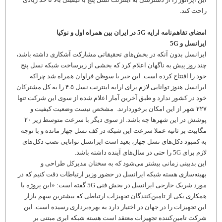
راحت کند.
امضای تفاهم‌نامه ارایه 5G در ایران بین همراه اول و نوکیا
ایرانسل و 5G
ایرانسل بدون آنکه در بخش‌های تحقیقاتی مشارکت آشکاری داشته باشد،
چند روز پیش به ناگهان اعلام کرد که بخشی از زیرساخت شبکه نسل پنج
خود را افتتاح کرده است. این خبر با سوظن فراوان همراه شد چراکه
ایرانسل هنوز توانایی لازم برای ارایه اینترنت نسل ۴.۵ را به کل مشترکان
خود در کشور ندارد و طبق آخرین آمار اعلام شده از سوی این شرکت تنها
۲۲۷ شهر از این امکان برخوردارند. مشخص نیست وضعیت کیفیت و
پوشش در این شهرها چه باشد. از سوی دیگر با سرعت متوسط زیر ۲۰
مگابیت بر ثانیه عملا سرعت این شبکه در کف نسل چهار مانده و با توجه
به کمبود دکل‌های نسل چهار، بعید است ایرانسل توانایی نصب دکل‌های
لازم برای 5G را حتی در سال‌های آینده داشته باشد.
این بدبینی زمانی بیشتر می‌شود که به سخنان مدیرکل طراحی و
بهینه‌سازی هسته شبکه ایرانسل در حضور وزیر ارتباطات دقت کنیم که در
مورد شریک خارجی ایرانسل در بخش فنی 5G گفته است: «این پروژه با
همکاری یکی از تامین‌کنندگان تجهیزات ارتباطی که بیشترین سهم بازار
این تجهیزات را در جهان در اختیار دارد به بهره‌برداری رسیده است. این
شرکت تامین‌کننده تجهیزات معتقد است هسته شبکه ابری مبتنی بر