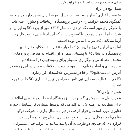
برای جذب توریست استفاده خواهد کرد.
نسل پنج در ایران
نخستین اخباری که از ورود اینترنت نسل پنج به ایران وجود دارد مربوط به
گفتگوی محمد خوانساری - رئیس پژوهشگاه ارتباطات و فناوری اطلاعات
با خبرگزاری مهر است که در دی‌ماه سال ۱۳۹۳ خبر از ورود 5G به ایران در
شش ماه آینده داده بود. ناگفته پیداست که این ادعا حتی در بعد کاربرد
آزمایشگاهی 5G نیز بی‌اساس بوده است.
اما پس از این تاریخ و آن‌چنان که اخبار منتشر شده حکایت دارند این
پژوهشگاه در سال ۹۵ با پشتبانی همراه اول اقدام به معرفی پروژه‌های
مختلف مطالعاتی و برگزاری سمینار برای زمینه‌چینی در استفاده و
پیاده‌سازی و ابعاد مختلف 5G نموده است. اطلاعات بیشتر در این زمینه در
آدرس: http://5g.itrc.ac.ir در دسترس علاقمندان قرا ردارد.
نگاهی به فعالیت سه اپراتور تلفن همراه برای پیاده‌سازی 5G جالب توجه
است.
همراه اول و 5G
همراه اول بجز همکاری گسترده با پژوهشگاه ارتباطات و فناوری اطلاعات
برای مطالعه در زمینه 5G، در اقدامی که توسط بسیاری کارشناسان حوزه
فناوری مورد استقبال قرار گرفت در تیرماه سال جاری با شرکت نوکیا
تفاهم‌نامه همکاری برای ارایه و پیاده‌سازی نسل پنج به امضا رساند.
قراردادی که چنانچه دو طرف به آن پایبند بمانند می‌تواند خیال مشترکان
این اپراتور را از دسترسی به اینترنت نسل پنج با کیفیتی بالا تا حد زیادی