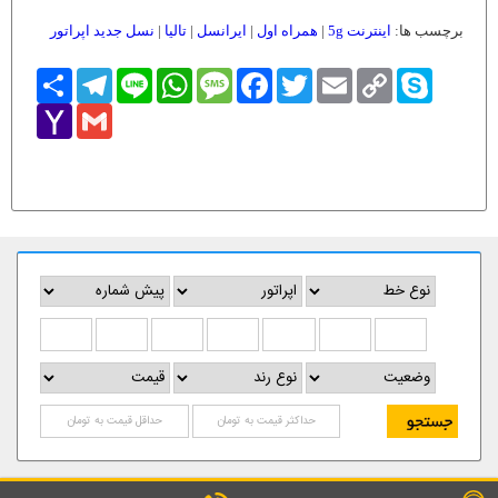
برچسب ها:
اینترنت 5g
|
همراه اول
|
ایرانسل
|
تالیا
|
نسل جدید اپراتور
Skype
Copy
Email
Twitter
Facebook
Message
WhatsApp
Line
Telegram
اشتراک
Link
Yahoo
Gmail
Mail