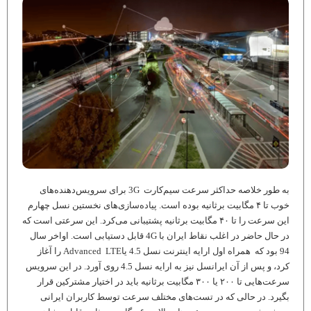
به طور خلاصه حداکثر سرعت سیم‌کارت 3G برای سرویس‌دهنده‌های
خوب تا ۴ مگابیت برثانیه بوده است. پیاده‌سازی‌های نخستین نسل چهارم
این سرعت را تا ۴۰ مگابیت برثانیه پشتیبانی می‌کرد. این سرعتی است که
در حال حاضر در اغلب نقاط ایران با 4G قابل دستیابی است. اواخر سال
94 بود که همراه اول ارایه اینترنت نسل 4.5 یاAdvanced LTE را آغاز
کرد، و پس از آن ایرانسل نیز به ارایه نسل 4.5 روی آورد. در این سرویس
سرعت‌هایی تا ۲۰۰ یا ۳۰۰ مگابیت برثانیه باید در اختیار مشترکین قرار
بگیرد. در حالی که در تست‌های مختلف سرعت توسط کاربران ایرانی