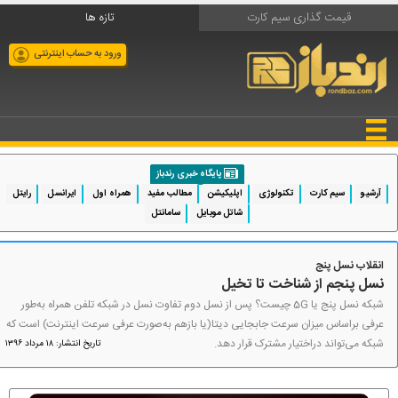
قیمت گذاری سیم کارت
تازه ها
ورود به حساب اینترنتی
پایگاه خبری رندباز
آرشیو
سیم کارت
تکنولوژی
اپلیکیشن
مطالب مفید
همراه اول
ایرانسل
رایتل
شاتل موبایل
سامانتل
انقلاب نسل پنج
نسل پنجم از شناخت تا تخیل
شبکه نسل پنج یا 5G چیست؟ پس از نسل دوم تفاوت نسل‌ در شبکه تلفن همراه به‌طور
عرفی براساس میزان سرعت جابجایی دیتا(یا بازهم به‌صورت عرفی سرعت اینترنت) است که
شبکه می‌تواند دراختیار مشترک قرار دهد.
تاریخ انتشار: ۱۸ مرداد ۱۳۹۶