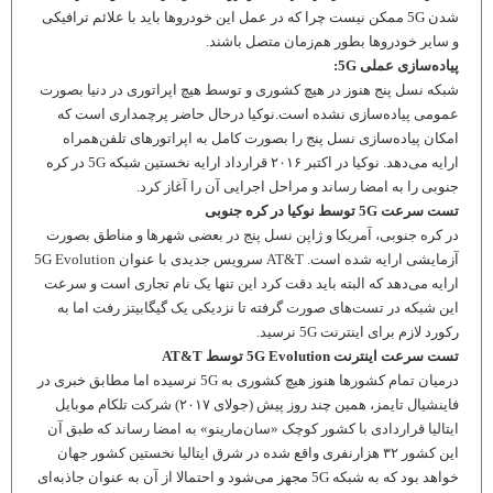
شدن 5G ممکن نیست چرا که در عمل این خودروها باید با علائم ترافیکی
و سایر خودروها بطور هم‌زمان متصل باشند.
پیاده‌سازی عملی 5G:
شبکه نسل پنج هنوز در هیچ کشوری و توسط هیچ اپراتوری در دنیا بصورت
عمومی پیاده‌سازی نشده است.نوکیا درحال حاضر پرچمداری است که
امکان پیاده‌سازی نسل پنج را بصورت کامل به اپراتورهای تلفن‌همراه
ارایه می‌دهد. نوکیا در اکتبر ۲۰۱۶ قرارداد ارایه نخستین شبکه 5G در کره
جنوبی را به امضا رساند و مراحل اجرایی آن را آغاز کرد.
تست سرعت 5G توسط نوکیا در کره جنوبی
در کره جنوبی، آمریکا و ژاپن نسل پنج در بعضی شهرها و مناطق بصورت
آزمایشی ارایه شده است. AT&T سرویس جدیدی با عنوان 5G Evolution
ارایه می‌دهد که البته باید دقت کرد این تنها یک نام تجاری است و سرعت
این شبکه در تست‌های صورت گرفته تا نزدیکی یک گیگابیتز رفت اما به
رکورد لازم برای اینترنت 5G نرسید.
تست سرعت اینترنت 5G Evolution توسط AT&T
درمیان تمام کشورها هنوز هیچ کشوری به 5G نرسیده اما مطابق خبری در
فاینشیال تایمز، همین چند روز پیش (جولای ۲۰۱۷) شرکت تلکام موبایل
ایتالیا قراردادی با کشور کوچک «سان‌مارینو» به امضا رساند که طبق آن
این کشور ۳۲ هزارنفری واقع شده در شرق ایتالیا نخستین کشور جهان
خواهد بود که به شبکه 5G مجهز می‌شود و احتمالا از آن به عنوان جاذبه‌ای