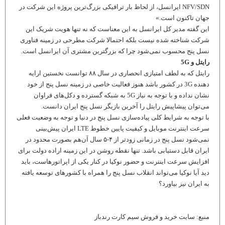
NFV/SDN ایرانسل، از لحاظ بار ترافیکی بزرگ‌ترین پروژه این شرکت در
جهان تاکنون است.»
این گفته مدیر کل ایرانسل به این معناست که نه تنها هویت شریک این
شرکت شناخته شده نیست بلکه احتمالا شرکت مطرحی در زمینه فناوری
نسل پنج محسوب نمی‌شود چرا که بزرگترین مشتری آن ایرانسل است.
رایتل و 5G
رایتل که به لطف امتیازی انحصاری در سال ۸۸ توانست نخستین ارایه
دهنده 3G در کشور باشد هنوز فعالیت خاصی در زمینه نسل پنج از خود
نشان نداده و با توجه به نیاز 5G به شبکه گسترده و دکل‌های فراوان
می‌توان پیشاپیش رایتل را آخرین بازیگر نسل پنج ایران دانست.
با توجه به شرایط کلی پیاده‌سازی نسل پنج در دنیا و توجه به وضعیت فعلی
سرعت اینترنت موبایل و کیفیت پایین خطوط LTE ایران پیش‌بینی
نمی‌شود نسل پنج در زمانی زودتر از ۴-۵ سال آن‌هم بصورت محدود در
ایران قابل دستیابی باشد. تنها نقطه روشن در این زمینه اراده دولت برای
افزایش سرعت اینترنت و حضور نوکیا در کنار یکی از اپراتورهاست، باید
دید آیا نوکیا می‌تواند انقلاب نسل پنج را همراه با کشورهای توسعه یافته
به ایران نیز بیاورد؟
منبع: سایت خرید و فروش سیم کارت رندباز