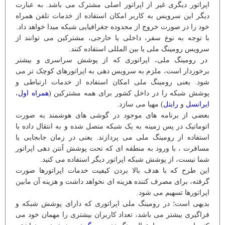
اپراتور دیگری غیر از اپراتور اصلی مشترک می باشد. به عبارت
دیگر این سرویس به کاربر امکان استفاده از خدمات تلفن همراه
خود را در صورت خروج از محدوده جغرافیایی شبکه مبدا خواهد داد.
با توجه به نوع سفر، داخلی یا خارجی، مشترکین می توانند از
سرویس رومینگ ملی یا بین المللی استفاده کنند.
در رومینگ ملی، اپراتوری که از پوشش سراسری و بیشتر
برخوردار است، ملزم به سرویس دهی به اپراتورهای کوچک تر می
شود. یعنی رومینگ ملی امکان استفاده از خدمات ارتباطی و
پوشش شبکه را در داخل کشور برای همه مشترکین (
همراه اول
،
ایرانسل
و
رایتل
) مهیا می سازد.
بعضی از برنامه های موجود در گوشی های هوشمند به صورت
اتوماتیک در پس زمینه به یک شبکه متصل شده و به انتقال داده با
استفاده از رومینگ ملی می پردازند. یعنی در زمان جابجایی یا
مسافرت ، با ورود به منطقه ای که تحت پوشش آنتن دهی اپراتور
شما نیست، از پوشش شبکه اپراتور دیگر استفاده می کنید.
این طرح که با هدف بالا بردن کیفیت خدمات اپراتورها صورت
گرفته، برای مصرف کننده هزینه ای نخواهد داشت و هزینه آن مابین
اپراتورها تسهیم می شود.
بدیهی است؛ در رومینگ ملی اپراتوری که دارای پوشش شبکه و
فراگیری بیشتر می باشد، تعداد کاربران بیشتری را مهمان خود می