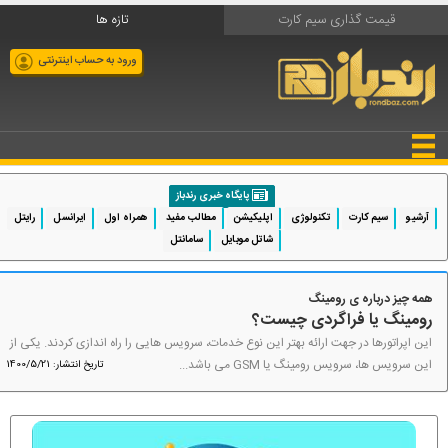
قیمت گذاری سیم کارت
تازه ها
ورود به حساب اینترنتی
پایگاه خبری رندباز
آرشیو
سیم کارت
تکنولوژی
اپلیکیشن
مطالب مفید
همراه اول
ایرانسل
رایتل
شاتل موبایل
سامانتل
همه چیز درباره ی رومینگ
رومینگ یا فراگردی چیست؟
این اپراتورها در جهت ارائه بهتر این نوع خدمات، سرویس هایی را راه اندازی کردند. یکی از
این سرویس ها، سرویس رومینگ یا GSM می باشد...
تاریخ انتشار: 1400/5/21