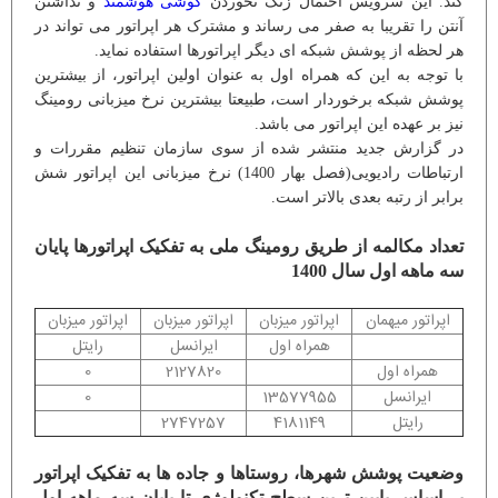
کند. این سرویس احتمال زنگ نخوردن
گوشی هوشمند
و نداشتن
آنتن را تقریبا به صفر می رساند و مشترک هر اپراتور می تواند در
هر لحظه از پوشش شبکه ای دیگر اپراتورها استفاده نماید.
با توجه به این که همراه اول به عنوان اولین اپراتور، از بیشترین
پوشش شبکه برخوردار است، طبیعتا بیشترین نرخ میزبانی رومینگ
نیز بر عهده این اپراتور می باشد.
در گزارش جدید منتشر شده از سوی سازمان تنظیم مقررات و
ارتباطات رادیویی(فصل بهار 1400) نرخ میزبانی این اپراتور شش
برابر از رتبه بعدی بالاتر است.
تعداد مکالمه از طریق رومینگ ملی به تفکیک اپراتورها پایان
سه ماهه اول سال 1400
اپراتور میهمان
اپراتور میزبان
اپراتور میزبان
اپراتور میزبان
همراه اول
ایرانسل
رایتل
همراه اول
2127820
0
ایرانسل
13577955
0
رایتل
4181149
2747257
وضعیت پوشش شهرها، روستاها و جاده ها به تفکیک اپراتور
بر اساس پایین ترین سطح تکنولوژی تا پایان سه ماهه اول