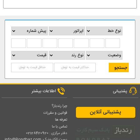
اطلاعات بیشتر
پشتیبانی
چرا رندباز؟
پشتیبانی آنلاین
قوانین و مقررات
تعرفه ها
تماس با ما
دفتر مرکزی :
02128420920
پست الکترونیک:
info@Rondbaz.com