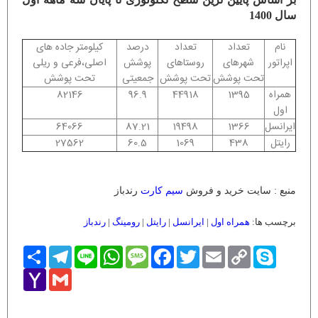
سال 1400
نام
تعداد
تعداد
درصد
کیلومتر جاده های
اپراتور
شهرهای
روستاهای
پوشش
اصلی،فرعی و ریلی
تحت پوشش
تحت پوشش
جمعیتی
تحت پوشش
همراه
1395
44918
96.9
82146
اول
ایرانسل
1366
19498
87.21
64066
رایتل
438
1069
60.5
27562
منبع : سایت خرید و فروش
سیم کارت
رندباز
برچسب ها:
همراه اول
|
ایرانسل
|
رایتل
|
رومینگ
|
رندباز
Skype
Copy
Email
Twitter
Facebook
Message
WhatsApp
Line
Telegram
اشتراک
Link
Yahoo
Gmail
Mail