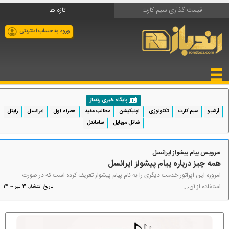
قیمت گذاری سیم کارت
تازه ها
ورود به حساب اینترنتی
پایگاه خبری رندباز
آرشیو
سیم کارت
تکنولوژی
اپلیکیشن
مطالب مفید
همراه اول
ایرانسل
رایتل
شاتل موبایل
سامانتل
سرویس پیام پیشواز ایرانسل
همه چیز درباره پیام پیشواز ایرانسل
امروزه این اپراتور خدمت دیگری را به نام پیام پیشواز تعریف کرده است که در صورت
استفاده از آن،...
تاریخ انتشار: 3 تیر 1400