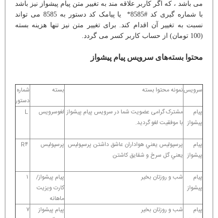
می باشد ، که اگر کاربر علاقه مند به تغییر متن پیام پیشواز نیز باشد
با شماره گیری کد #8585* یا پیامک کد دستور به 8585 می تواند
نسبت به تغییر آن اقدام کند. برای تغییر متن نیز تنها هزینه بسته
(100 تومان) از حساب کاربر کسر می گردد.
محتوا بسته‌های سرویس پیام پیشواز
سرویس
نمونه محتوا بسته
بسته
شماره
دستور
پیام
مشترک گرامی عضویت شما در سرویس پیام پیشواز
لغوسرویس
L
پیشواز
با موفقیت لغو گردید.
پیام
پرسپوليس يعني هواداران عاشق داشتن پرسپوليس
پرسپولیس
R۴
پیشواز
يعني گل سرخ و شقايق کاشتن
پیام
شب و روزتان بخیر
پیام پیشواز/
۱
پیشواز
کارت ویزیت
ماهانه
پیام
شب و روزتان بخیر
پیام پیشواز
۷