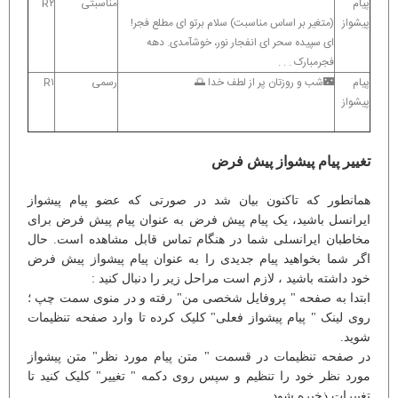
پیام
مناسبتی
R۲
پیشواز
(متغیر بر اساس مناسبت) سلام برتو ای مطلع فجر!
ای سپیده سحر ای انفجار نور، خوش‏آمدی. دهه
فجرمبارک . . .
پیام
🌃شب و روزتان پر از لطف خدا 🌅
رسمی
R۱
پیشواز
تغییر پیام پیشواز پیش فرض
همانطور که تاکنون بیان شد در صورتی که عضو پیام پیشواز
ایرانسل باشید، یک پیام پیش فرض به عنوان پیام پیش فرض برای
مخاطبان ایرانسلی شما در هنگام تماس قابل مشاهده است. حال
اگر شما بخواهید پیام جدیدی را به عنوان پیام پیشواز پیش فرض
خود داشته باشید ، لازم است مراحل زیر را دنبال کنید :
ابتدا به صفحه " پروفایل شخصی من" رفته و در منوی سمت چپ ؛
روی لینک " پیام پیشواز فعلی" کلیک کرده تا وارد صفحه تنظیمات
شوید.
در صفحه تنظیمات در قسمت " متن پیام مورد نظر" متن پیشواز
مورد نظر خود را تنظیم و سپس روی دکمه " تغییر" کلیک کنید تا
تغییرات ذخیره شود.