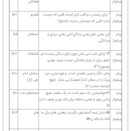
پیشواز
هفتگی
پیام
” برای زیستن دو قلب لازم است، قلبی که دوست
شعرنو
R۱۱
پیشواز
بدارد قلبی که دوستش بدارند (شاملو)”
پیام
ابي يعني شور يعني زندگي/ابي يعني مردي و
استقلال
R۵
پیشواز
مردانگي
پیام
💕”پایان شب من باش چون جای درنگی نیست جز
عاشقانه
R۱۲
پیشواز
عشق برای ما پایان قشنگی نیست (سید مهدی
موسوی)”💕
پیام
بخل، ننگ و ترس نقصان است. و تهیدستی، مرد
سخنان امام
R۱۱۰
پیشواز
زیرک را در برهان کند[ ضعیف] می سازد. (نهج
علی (ع)
البلاغه/ حکمت ۳)
پیام
🌸خوشبختی یک سفر است نه یک مقصد هیچ
جمله‌های ناب
R۱۰
پیشواز
زمانی بهتر از همین لحظه برای شاد بودن وجود ندارد
🌸
پیام
😂دنبال نیمه گمشدتون نگردید، بعضی هام مثل ما
طنز
R۱۳
پیشواز
لنگه به لنگه ن!😂