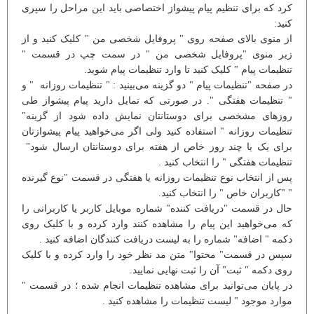
کرد که برای تنظیم پیام پیشواز اختصاصی باید این مراحل را سپری
کنید:
از منوی بالای صفحه روی " پروفایل شخصی من " کلیک کنید و از
زیر منوی "پروفایل شخصی من " در سمت چپ در قسمت "
تنظیمات پیام " کلیک کنید تا وارد تنظیمات پیام شوید.
در صفحه "تنظیمات پیام " دو گزینه می‌بینید : " تنظیمات روزانه " و
" تنظیمات هفتگی ". در صورتی که تمایل دارید پیام پیشواز طی
روزهای مشخصی برای دوستانتان نمایش داده شود از گزینه"
تنظیمات روزانه " استفاده کنید ولی اگر می‌خواهید پیام پیشوازتان
برای یک یا چند روز خاص از هفته برای دوستانتان ارسال شود"
تنظیمات هفتگی " را انتخاب کنید .
پس از انتخاب نوع تنظیمات روزانه یا هفتگی در قسمت "نوع گیرنده
" "کاربران خاص " را انتخاب کنید.
حال در قسمت "دریافت کننده" شماره موبایل کاربر یا کاربرانی را
که می‌خواهید این پیام را مشاهده کنند وارد کرده و با کلیک روی
دکمه " اضافه" شماره را به لیست دریافت کنندگان اضافه کنید .
سپس در قسمت" محتوا" متن مد نظر خود را وارد کرده و با کلیک
روی دکمه " ثبت" آن را ثبت نهایی نمایید.
در پایان می‌توانید برای مشاهده تنظیمات انجام شده ؛ در قسمت "
موارد موجود " لیست تنظیمات را مشاهده کنید .