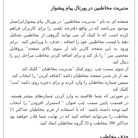
مدیریت مخاطبین در پورتال پیام پیشواز
صفحه ای به نام " مدیریت مخاطبین" در پورتال پیام پیشوازایرانسل
موجود می‌باشد که در واقع دفترچه تلفنی را برای کاربران فراهم
کرده است که با کمک آن می توانند گروهی از مخاطبین تشکیل
دهند یا لیست مخاطبین خود را اضافه ، حذف، یا ویرایش کنند . برای
ورود به این صفحه کاربر باید از منوی بالای صفحه" پروفایل
شخصی من " را باز کند و برای اضافه کردن مخاطب مراحل زیر را
دنبال کند:
از منوی سمت چپ .روی لینک "مدیریت مخاطبان " کلیک کند.
بعد از باز شدن صفحه مخاطبان دکمه "اضافه کردن" را انتخاب کند.
سپس شماره مخاطبان را وارد کرده و برای ذخیره روی دکمه "ثبت"
کلیک کند.
در صورتی که شما علاقمند به وارد کردن شماره‌های بیشتر هستید،
در قسمت پایین سمت چپ عنوان " استمرار افزودن" را انتخاب
کنید.توجه داشته باشید که با استفاده از فرم مخاطبان حداکثر 15
مخاطب را می‌توانید اضافه کنید که در نهایت شما قادر خواهید بود
حداکثر 300 مخاطب و 20 گروه مخاطبان ایجاد کنید.
حذف مخاطب