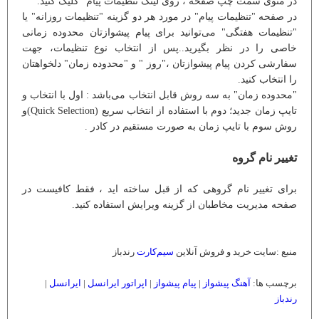
در منوی سمت چپ صفحه ، روی لینک تنظیمات پیام" کلیک کنید.
در صفحه "تنظیمات پیام" در مورد هر دو گزینه "تنظیمات روزانه" یا
"تنظیمات هفتگی" می‌توانید برای پیام پیشوازتان محدوده زمانی
خاصی را در نظر بگیرید..پس از انتخاب نوع تنظیمات، جهت
سفارشی کردن پیام پیشوازتان ،"روز " و "محدوده زمان" دلخواهتان
را انتخاب کنید.
"محدوده زمان" به سه روش قابل انتخاب می‌باشد : اول با انتخاب و
تایپ زمان جدید؛ دوم با استفاده از انتخاب سریع (Quick Selection)و
روش سوم با تایپ زمان به صورت مستقیم در کادر .
تغییر نام گروه
برای تغییر نام گروهی که از قبل ساخته اید ، فقط کافیست در
صفحه مدیریت مخاطبان از گزینه ویرایش استفاده کنید.
منبع :‌سایت خرید و فروش آنلاین
سیم‌کارت
رندباز
برچسب ها:
آهنگ پیشواز
|
پیام پیشواز
|
اپراتور ایرانسل
|
ایرانسل
|
رندباز