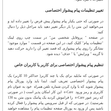
تغییر تنظیمات پیام پیشواز اختصاصی
در صورتی که حتی یکبار پیام پیشواز پیش فرض را تغییر داده اید و
می‌خواهید این متن را بار دیگر تغییر دهید باید مراحل ذیل را دنبال
کنید:
در صفحه " پروفایل شخصی من" در سمت چپ روی لینک
"تنظیمات پیام" کلیک کنید، در این صفحه در قسمت " موارد موجود"
نشانگر را روی پیام پیشوازی که قصد تغییر آن را دارید حرکت دهید
تا گزینه " ویرایش" یا " حذف" دیده شود.
تنظیم پیام پیشواز اختصاصی برای کاربر یا کاربران خاص
در صورتی که مایلید برای یک یا چند کاربر( حداکثر 10 کاربر) یک
پیام پیشواز اختصاصی تعریف کنید، ابتدا باید وارد پورتال پیام
پیشواز شوید که با وارد کردن شماره تلفن همراه خود به عنوان نام
کاربری و رمز ورود e-Care این کار امکان پذیر است ( در صورتی
که رمز عبور e-Care را فراموش کردید یک پیامک بدون متن به 130
بفرستید). در صورتی که از قبل سرویس پیام پیشواز را فعال کرده
باشید پس از ورود به پورتال صفحه تنظیمات پیام را مشاهده خواهید