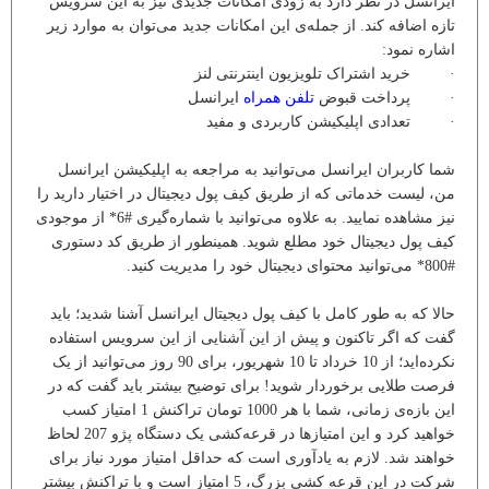
ایرانسل در نظر دارد به زودی امکانات جدیدی نیز به این سرویس
تازه اضافه کند. از جمله‌ی این امکانات جدید می‌توان به موارد زیر
اشاره نمود:
· خرید اشتراک تلویزیون اینترنتی لنز
· پرداخت قبوض
تلفن همراه
ایرانسل
· تعدادی اپلیکیشن کاربردی و مفید
شما کاربران ایرانسل می‌توانید به مراجعه به اپلیکیشن ایرانسل
من، لیست خدماتی که از طریق کیف پول دیجیتال در اختیار دارید را
نیز مشاهده نمایید. به علاوه می‌توانید با شماره‌گیری #6* از موجودی
کیف پول دیجیتال خود مطلع شوید. همینطور از طریق کد دستوری
#800* می‌توانید محتوای دیجیتال خود را مدیریت کنید.
حالا که به طور کامل با کیف پول دیجیتال ایرانسل آشنا شدید؛ باید
گفت که اگر تاکنون و پیش از این آشنایی از این سرویس استفاده
نکرده‌اید؛ از 10 خرداد تا 10 شهریور، برای 90 روز می‌توانید از یک
فرصت طلایی برخوردار شوید! برای توضیح بیشتر باید گفت که در
این بازه‌ی زمانی، شما با هر 1000 تومان تراکنش 1 امتیاز کسب
خواهید کرد و این امتیازها در قرعه‌کشی یک دستگاه پژو 207 لحاظ
خواهند شد. لازم به یادآوری است که حداقل امتیاز مورد نیاز برای
شرکت در این قرعه کشی بزرگ، 5 امتیاز است و با تراکنش بیشتر