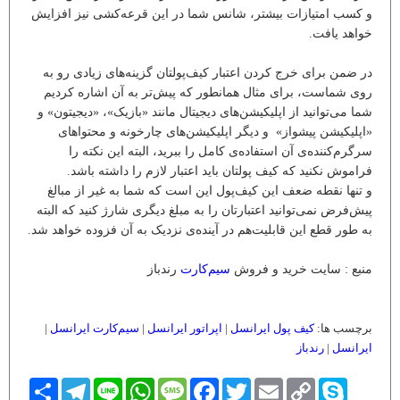
و کسب امتیازات بیشتر، شانس شما در این قرعه‌کشی نیز افزایش
خواهد یافت.
در ضمن برای خرج کردن اعتبار کیف‌پولتان گزینه‌های زیادی رو به
روی شماست، برای مثال همانطور که پیش‌تر به آن اشاره کردیم
شما می‌توانید از اپلیکیشن‌‌های دیجیتال مانند «بازیک»، «دیجیتون» و
«اپلیکیشن پیشواز» و دیگر اپلیکیشن‌های چارخونه و محتواهای
سرگرم‌کننده‌ی آن‌ استفاده‌ی کامل را ببرید، البته این نکته را
فراموش نکنید که کیف پولتان باید اعتبار لازم را داشته باشد.
و تنها نقطه ضعف این کیف‌پول این است که شما به غیر از مبالغ
پیش‌فرض نمی‌توانید اعتبارتان را به مبلغ دیگری شارژ کنید که البته
به طور قطع این قابلیت‌هم در آینده‌ی نزدیک به آن فزوده خواهد شد.
منبع : سایت خرید و فروش
سیم‌کارت
رندباز
برچسب ها:
کیف پول ایرانسل
|
اپراتور ایرانسل
|
سیم‌کارت ایرانسل
|
ایرانسل
|
رندباز
Skype
Copy
Email
Twitter
Facebook
Message
WhatsApp
Line
Telegram
اشتراک
Link