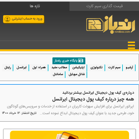
قیمت گذاری سیم کارت
تازه ها
ورود به حساب اینترنتی
پایگاه خبری رندباز
آرشیو
سیم کارت
تکنولوژی
اپلیکیشن
مطالب مفید
همراه اول
ایرانسل
رایتل
شاتل موبایل
سامانتل
درباره‌ی کیف پول دیجیتال ایرانسل بیشتر بردانید
همه چیز درباره کیف پول دیجیتال ایرانسل
اپراتور ایرانسل برای افزایش سهولت کاربران در استفاده از خدمات و سرویس‌های گوناگون
خود، طرحی جدید با عنوان کیف پول دیجیتال ابداع نموده است...
تاریخ انتشار: 12 خرداد 1400