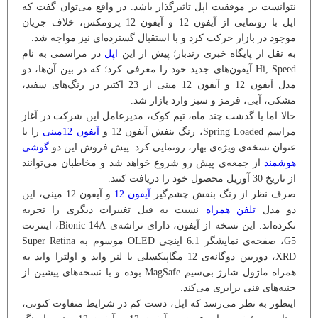
نتوانست بر موفقیت اپل تاثیرگذار باشد. در واقع می‌توان گفت که
اپل با رونمایی از آیفون 12 و آیفون 12 پرومکس، خلاف جریان
موجود در بازار حرکت کرد و با استقبال گسترده‌ای نیز مواجه شد.
به نقل از پایگاه خبری رندباز؛ پیش از این
اپل
در مراسمی به نام
Hi, Speed آیفون‌های جدید خود را معرفی کرد؛ که در بین آن‌ها، دو
مدل آیفون 12 و آیفون 12 مینی از 23 اکتبر در رنگ‌های سفید،
مشکی، آبی، قرمز و سبز وارد بازار شد.
حالا اما با گذشت چند ماه، تیم کوک، مدیرعامل این شرکت در آغاز
مراسم Spring Loaded، رنگ بنفش آیفون 12 و
آیفون 12مینی
را با
عنوان نسخه‌ی ویژه‌ی بهار، رونمایی کرد. پیش فروش این دو
گوشی
هوشمند
از جمعه‌ی پیش رو شروع خواهد شد و مخاطبان می‌توانند
از تاریخ 30 آوریل محصول خود را دریافت کنند.
صرف نظر از رنگ بنفش چشم‌گیر
آیفون 12
و آیفون 12 مینی، این
دو مدل
تلفن همراه
نسبت به قبل تغییرات دیگری را تجربه
نکرده‌اند. این نسخه از آیفون، دارای تراشه‌ی Bionic 14A، اینترنت
G5، صفحه‌ی نمایشگر 6.1 اینچی OLED موسوم به Super Retina
XRD، دوربین دوگانه‌ی 12 مگاپیکسلی با لنز واید و اولترا واید به
همراه ماژول شارژ بی‌سیم MagSafe بوده و با نسخه‌های پیشین از
جنبه‌های فنی برابری می‌کند.
اینطور به نظر می‌رسد که اپل، دست کم در شرایط متفاوت کنونی،