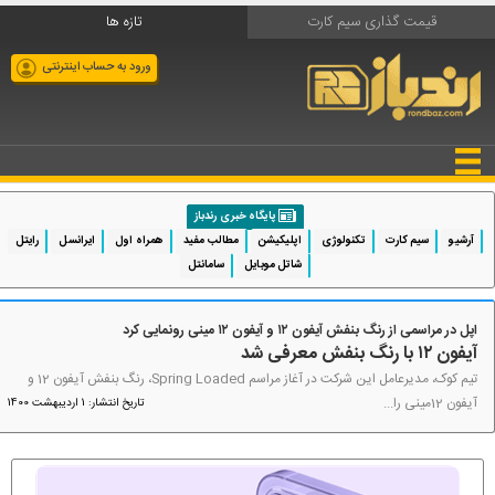
قیمت گذاری سیم کارت
تازه ها
ورود به حساب اینترنتی
پایگاه خبری رندباز
آرشیو
سیم کارت
تکنولوژی
اپلیکیشن
مطالب مفید
همراه اول
ایرانسل
رایتل
شاتل موبایل
سامانتل
اپل در مراسمی از رنگ بنفش آیفون ۱۲ و آیفون ۱۲ مینی رونمایی کرد
آیفون ۱۲ با رنگ بنفش معرفی شد
تیم کوک، مدیرعامل این شرکت در آغاز مراسم Spring Loaded، رنگ بنفش آیفون 12 و
آیفون 12مینی را...
تاریخ انتشار: 1 اردیبهشت 1400