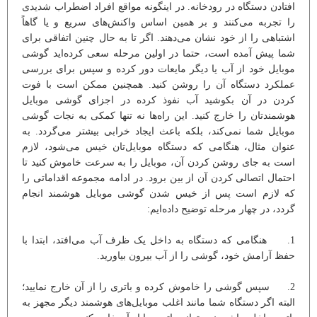
افتادن دستگاه در رودخانه. در اینگونه مواقع افراد اضطراب شدیدی
را تجربه می‌کنند و بر همین اساس واکنش‌های سریع و یا گاهاً
اشتباهی را از خود نشان می‌دهند. اگر تا به حال چنین اتفاقی برای
شما پیش آمده است، حتما در اولین مرحله سعی کرده‌اید گوشی
موبایل خود از آب یا دیگر مایعات دور کرده و سپس برای بررسی
عملکرد دستگاه آن را روشن کنید. همچنین ممکن است با فوت
کردن در آن بکوشید آب نفوذ کرده در اجزای گوشی موبایل
هوشمندتان را خارج کنید. این راه‌ها نه تنها کمکی به نجات گوشی
موبایل شما نمی‌کند، بلکه باعث ایجاد خرابی بیشتر می‌گردد. به
عنوان مثال، هنگامی که دستگاه موبایل‌تان خیس می‌شود، لازم
است به جای روشن کردن آن، موبایل را به سرعت خاموش کنید تا
احتمال اتصالی کردن آن از بین برود. در ادامه مجموعه اقداماتی را
که لازم است پس از خیس شدن گوشی موبایل هوشمند انجام
گردد، در چهار مرحله توضیح داده‌ایم:
1. هنگامی که دستگاه به داخل یک ظرف آب می‌افتد، ابتدا با
حفظ آرامش خود، گوشی را از آب بیرون بیاورید.
2. سپس گوشی را خاموش کرده و باتری را از آن خارج نمایید؛
البته اگر دستگاه شما مانند اغلب موبایل‌های هوشمند دیگر مجهز به