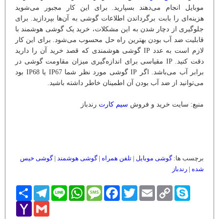
موبایل انجام می‌دهند بسپارید. برای این کار مجبور می‌شوید
هزینه‌ای را بابت برگرداندن اطلاعات گوشی به آن‌ها بپردازید. برای
جلوگیری از دچار شدن به این مشکلات، خرید یک گوشی هوشمند با
قابلیت ضد آب بودن بهترین راه حل محسوب می‌شود. برای این کار
لازم است به عدد IP گوشی هوشمندی که قصد خرید آن را دارید
دقت کنید. IP مقیاسی برای اندازه‌گیری میزان مقاومت گوشی در
برابر آب می‌باشد. اگر IP گوشی مورد نظر شما IP67 یا IP68 بود
می‌توانید از ضد آب بودن آن اطمینان خاطر داشته باشید.
منبع: سایت خرید و فروش
سیم کارت
رندباز
برچسب ها:
گوشی موبایل
|
تلفن همراه
|
گوشی هوشمند
|
گوشی خیس
شده
|
رندباز
Skype
Copy
Email
Twitter
Facebook
Message
WhatsApp
Line
Telegram
اشتراک
Link
Yahoo
Gmail
Mail