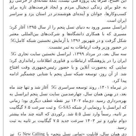
این افتتاح، صرفاً یک پروژه فنی نیست؛ بلکه نشانه‌ای از حرکتی رو
به جلو برای زندگی دیجیتال مردم و ایجاد فرصت‌های تازه برای
کسب‌وکارها، جوانان و آینده‌ای هوشمندتر در استان یزد و سراسر
ایران است.
ایرانسل مسیر ورود به دنیای نسل پنجم را از سال ۱۳۹۵ آغاز کرد؛
مسیری که با همکاری دانشگاه‌ها و شرکت‌های بین‌المللی معتبر
شکل گرفت و در شهریور ۱۳۹۶ با آزمایش نخستین شبکه کامل5G
در حضور وزیر وقت ارتباطات به ثمر نشست.
سه سال بعد، در مرداد ۱۳۹۹، ایرانسل نخستین سایت تجاری 5G
ایران را در پژوهشگاه ارتباطات و فناوری اطلاعات راه‌اندازی کرد؛
سایتی که به‌صورت آنلاین و با حضور رئیس‌جمهوری وقت افتتاح
شد. از آن روز، توسعه شبکه نسل پنجم با شتابی چشمگیر ادامه
پیدا کرد.
در تیرماه ۱۴۰۱، روند توسعه سراسری 5G آغاز شد و تنها چند ماه
بعد، در بهمن همان سال، چهارصدمین سایت نسل پنجم ایرانسل به
بهره‌برداری رسید. دی‌ماه ۱۴۰۲ نیز نقطه عطف دیگری بود؛ زمانی
که ایرانسل با رونمایی از شبکه G-SA5 و ثبت سرعت ۶.۵ گیگابیت
بر ثانیه، رسماً وارد نسل ۵.۵ شد. رکوردی که البته چند ماه بیشتر
دوام نیاورد و تیر ۱۴۰۳ سرعت جدید ۷.۵ گیگابیت بر ثانیه به ثبت
رسید.
دی همان سال، قابلیت «تماس نسل پنجم» یا G New Calling نیز