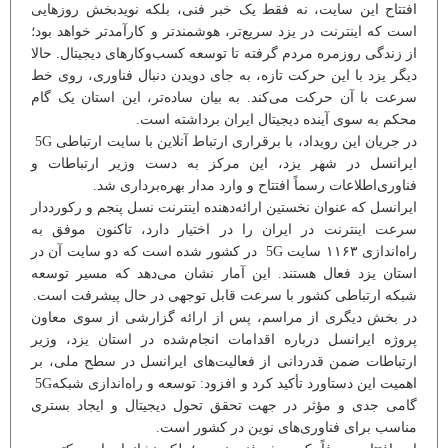
افتتاح این سایت، نه فقط یک خبر فنی، بلکه نویدبخش روزهایی
است که اینترنت در یزد سریع‌تر، هوشمندتر و کارآمدتر خواهد بود؛
از زندگی روزمره مردم گرفته تا توسعه کسب‌وکارهای دیجیتال. حالا
دیگر یزد با این حرکت تازه، به جای دویدن دنبال فناوری، روی خط
سرعت با آن حرکت می‌کند. به بیان ساده‌تر، این استان یک گام
محکم به سوی آینده دیجیتال ایران برداشته است.
در جریان این رویداد، با برقراری ارتباط آنلاین با سایت ارتباطی 5G
ایرانسل در شهر یزد، این مرکز به دست وزیر ارتباطات و
فناوری‌اطلاعات رسماً افتتاح و وارد مدار بهره‌برداری شد.
ایرانسل که عنوان نخستین ارائه‌دهنده اینترنت نسل پنجم و رکورددار
سرعت اینترنت در ایران را در اختیار دارد، تاکنون موفق به
راه‌اندازی ۱۱۶۳ سایت 5G در کشور شده است که دو سایت آن در
استان یزد فعال هستند. این آمار نشان می‌دهد که مسیر توسعه
شبکه ارتباطی کشور با سرعت قابل توجهی در حال پیشرفت است.
در بخش دیگری از مراسم، پس از ارائه گزارشی از سوی معاون
پروژه ایرانسل درباره اقدامات انجام‌شده در استان یزد، وزیر
ارتباطات ضمن قدردانی از فعالیت‌های ایرانسل در سطح ملی، بر
اهمیت این دستاورد تأکید کرد و افزود: توسعه و راه‌اندازی شبکه5G
گامی جدی و مؤثر در جهت تحقق تحول دیجیتال و ایجاد بستری
مناسب برای فناوری‌های نوین در کشور است.