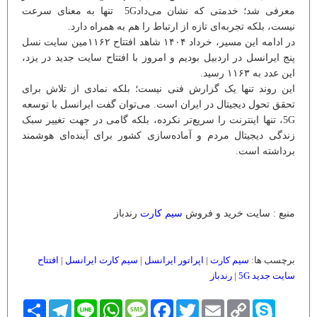
معرفی شد؛ خدمتی که نشان می‌داد5G تنها به معنای سرعت
نیست، بلکه تجربه‌ای تازه از ارتباط را هم به همراه دارد.
در ادامه این مسیر، خرداد ۱۴۰۴ شاهد افتتاح ۱۱۶۲مین سایت نسل
پنج ایرانسل در اردبیل بودیم و امروز با افتتاح سایت جدید در یزد،
این عدد به ۱۱۶۳ رسید.
این روند تنها یک گزارش فنی نیست؛ بلکه نمادی از تلاش برای
تحقق تحول دیجیتال در ایران است. می‌توان گفت ایرانسل با توسعه
5G، تنها اینترنت را سریع‌تر نکرده، بلکه گامی در جهت تغییر سبک
زندگی دیجیتال مردم و آماده‌سازی کشور برای آینده‌ای هوشمند
برداشته است.
منبع : سایت خرید و فروش
سیم کارت
رندباز
برچسب ها:
سیم کارت
|
اپراتور ایرانسل
|
سیم کارت ایرانسل
|
افتتاح
سایت جدید 5G
|
رندباز
Skype
Copy
Email
Twitter
Facebook
Message
WhatsApp
Line
Telegram
اشتراک
Link