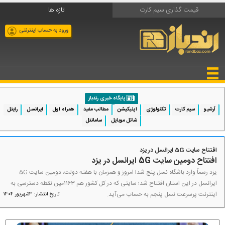
قیمت گذاری سیم کارت
تازه ها
ورود به حساب اینترنتی
پایگاه خبری رندباز
آرشیو
سیم کارت
تکنولوژی
اپلیکیشن
مطالب مفید
همراه اول
ایرانسل
رایتل
شاتل موبایل
سامانتل
افتتاح سایت 5G ایرانسل در یزد
افتتاح دومین سایت 5G ایرانسل در یزد
یزد رسماً وارد باشگاه نسل پنج شد! امروز و همزمان با هفته دولت، دومین سایت 5G
ایرانسل در این استان افتتاح شد؛ سایتی که در کل کشور هم ۱۱۶۳مین نقطه دسترسی به
اینترنت پرسرعت نسل پنجم به حساب می‌آید.
تاریخ انتشار: 3شهریور 1404