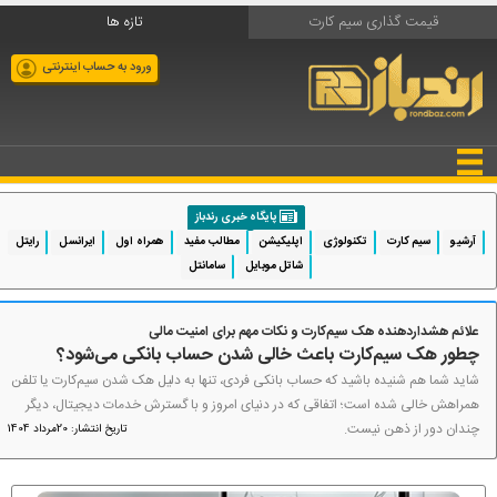
قیمت گذاری سیم کارت
تازه ها
ورود به حساب اینترنتی
پایگاه خبری رندباز
آرشیو
سیم کارت
تکنولوژی
اپلیکیشن
مطالب مفید
همراه اول
ایرانسل
رایتل
شاتل موبایل
سامانتل
علائم هشداردهنده هک سیم‌کارت و نکات مهم برای امنیت مالی
چطور هک سیم‌کارت باعث خالی شدن حساب بانکی می‌شود؟
شاید شما هم شنیده باشید که حساب بانکی فردی، تنها به دلیل هک شدن سیم‌کارت یا تلفن
همراهش خالی شده است؛ اتفاقی که در دنیای امروز و با گسترش خدمات دیجیتال، دیگر
چندان دور از ذهن نیست.
تاریخ انتشار: 20مرداد 1404