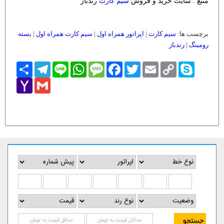
منبع : سایت خرید و فروش
سیم کارت
رندباز
برچسب ها:
سیم کارت
|
اپراتور همراه اول
|
سیم کارت همراه اول
|
بسته
رومینگ
|
رندباز
Skype
Copy
Email
Twitter
Facebook
Message
WhatsApp
Line
Telegram
اشتراک
Link
Yahoo
Gmail
Mail