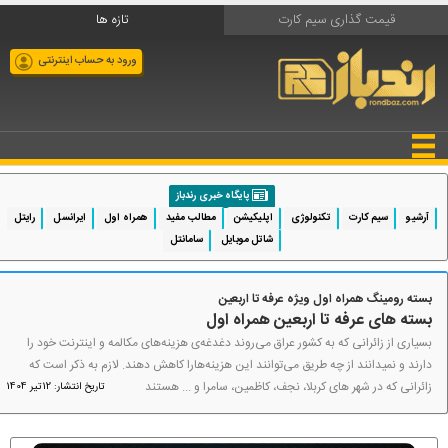
قیمت گذاری سیم کارت
تازه ها
ورود به حساب اینترنتی
پایگاه خبری رندباز
آرشیو
سیم کارت
تکنولوژی
اپلیکیشن
مطالب مفید
همراه اول
ایرانسل
رایتل
شاتل موبایل
سامانتل
بسته رومینگ همراه اول ویژه عرفه تا اربعین
بسته های عرفه تا اربعین همراه اول
بسیاری از زائرانی که به کشور عراق می‌روند دغدغه‌ی هزینه‌های مکالمه و اینترنت خود را
دارند و نمیدانند از چه طریق می‌توانند این هزینه‌هارا کاهش دهند. لازم به ذکر است که
زائرانی که در شهر های کربلا، نجف، کاظمین، سامرا و ... هستند
تاریخ انتشار: 12تیر 1404