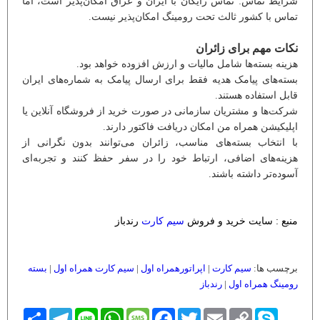
شرایط تماس: تماس رایگان با ایران و عراق امکان‌پذیر است، اما
تماس با کشور ثالث تحت رومینگ امکان‌پذیر نیست.
نکات مهم برای زائران
هزینه بسته‌ها شامل مالیات و ارزش افزوده خواهد بود.
بسته‌های پیامک هدیه فقط برای ارسال پیامک به شماره‌های ایران
قابل استفاده هستند.
شرکت‌ها و مشتریان سازمانی در صورت خرید از فروشگاه آنلاین یا
اپلیکیشن همراه من امکان دریافت فاکتور دارند.
با انتخاب بسته‌های مناسب، زائران می‌توانند بدون نگرانی از
هزینه‌های اضافی، ارتباط خود را در سفر حفظ کنند و تجربه‌ای
آسوده‌تر داشته باشند.
منبع : سایت خرید و فروش
سیم کارت
رندباز
برچسب ها:
سیم کارت
|
اپراتورهمراه اول
|
سیم کارت همراه اول
|
بسته
رومینگ همراه اول
|
رندباز
Skype
Copy
Email
Twitter
Facebook
Message
WhatsApp
Line
Telegram
اشتراک