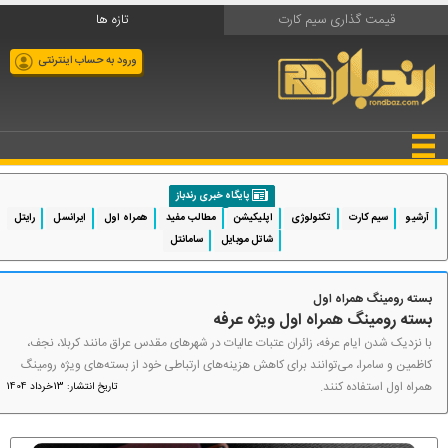
قیمت گذاری سیم کارت
تازه ها
ورود به حساب اینترنتی
پایگاه خبری رندباز
آرشیو
سیم کارت
تکنولوژی
اپلیکیشن
مطالب مفید
همراه اول
ایرانسل
رایتل
شاتل موبایل
سامانتل
بسته رومینگ همراه اول
بسته رومینگ همراه اول ویژه عرفه
با نزدیک شدن ایام عرفه، زائران عتبات عالیات در شهرهای مقدس عراق مانند کربلا، نجف،
کاظمین و سامرا، می‌توانند برای کاهش هزینه‌های ارتباطی خود از بسته‌های ویژه رومینگ
همراه اول استفاده کنند.
تاریخ انتشار: 13خرداد 1404