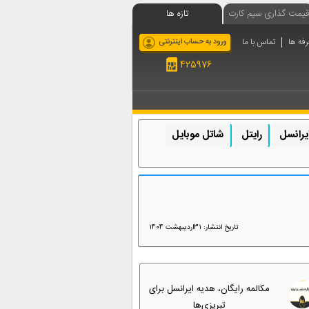
قیمت گذاری سیم کارت
تازه ها
رفه ها
تماس با ما
ورود به حساب اینترنتی
425976
یرانسل
رایتل
شاتل موبایل
تاریخ انتشار: 31اردیبهشت 1404
مکالمه رایگان، هدیه ایرانسل برای
تبریزی‌ها