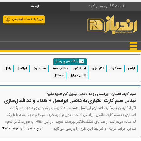
قیمت گذاری سیم کارت
تازه ها
ورود به حساب اینترنتی
پایگاه خبری رندباز
آرشیو
سیم کارت
تکنولوژی
اپلیکیشن
مطالب مفید
همراه اول
ایرانسل
رایتل
شاتل موبایل
سامانتل
سیم کارت اعتباری ایرانسل رو به دائمی تبدیل کن هدیه بگیر!
تبدیل سیم کارت اعتباری به دائمی ایرانسل + هدایا و کد فعال‌سازی
اگر از کاربران سیم‌کارت اعتباری ایرانسل هستید، حالا بهترین زمان برای تبدیل سیم‌کارت
اعتباری به سیم کارت دائمی ایرانسل است! بدون نیاز به خرید سیم‌کارت جدید، تنها با یک
کد ساده می‌توانید از هدایای شگفت‌انگیز بهره‌مند شوید. در این مقاله، به‌صورت کامل نحوه
تبدیل، مزایا، هزینه، و شرایط این طرح را بررسی می‌کنیم.
تاریخ انتشار: 13اردیبهشت 1404