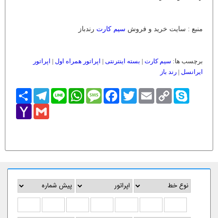
منبع : سایت خرید و فروش
سیم کارت
رندباز
برچسب ها:
سیم کارت
|
بسته اینترنتی
|
اپراتور همراه اول
|
اپراتور
ایرانسل
|
رند باز
Skype
Copy
Email
Twitter
Facebook
Message
WhatsApp
Line
Telegram
اشتراک
Link
Yahoo
Gmail
Mail