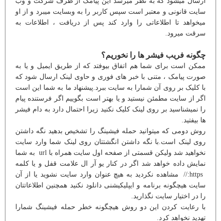
ارسال میشود که به نظر میرسد این پیامک از طرف شرکت و وب
سایت قانونی و معتبر است سپس کاربر را به وبسایت میبرد و از او
میخواهد تا اطلاعاتی را وارد کند پس از دریافت ، اطلاعات به
سرقت میرود.
چگونه فریب فیشر ها را نخوریم؟
ممکن است برای شما هم اتفاق بیوفتد که از طریق ایمیل و یا به
صورت پیامک ، متنی با خبر های فوری و حاوی لینک ارسال شود که
با کلیک بر روی آن شمارا به سایت ببرد.پیشنهاد ما به شما این است
اگر از سایت مطمئن نیستید و یا بهتر است بگوییم اگر فرستنده پیام
را نمیشناسید بر روی لینک کلیک نکنید زیرا احتمال دارد به دام فیشر
ها بیفتید.
روش دومی که میتوانید حمله فیشینگ را تشخیص بدهید نگه داشتن
روی لینک است.با نگه داشتن انگشتتان روی لینک شما وارد سایت
نخواهید شد ولیکن قسمتی از صفحه اول سایت همراه با url به شما
نمایش داده خواهد شد اگر در کنار یو آر ال علامت قفل و یا کلمه
https:// مشاهده نکردید به هیچ عنوان وارد سایت نشوید یا از آن
سایت هیچگونه برنامه و ایپلیکیشنی دانلود نکنید همچنین اطلاعاتتان
را در اختیار سایت نگذارید.
با رعایت کردن این دو روش هیچگونه خطر حمله فیشینگ شمارا
تهدید نخواهد کرد.