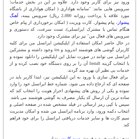
ورود نیز برای کاربر وجود دارد. علاوه بر این در بخش خدمات؛
سرویس هایی مانند: "سامانه هواداری ( امکان هواداری از باشگاه
مورد علاقه با پرداخت روزانه 2،000 ریال) سرویس بیمه،
آهنگ
پیشواز
، پیام پیشواز، کارت ویزیت ( امکان برخورداری از پیام خاص
هنگام تماس با مشترک ایرانسلی)، تست سرعت، کد دستوری و
سرویس های فعال من" نیز برای مشترک وجود دارد.
در حال حاضر امکان استفاده از اپلیکیشن ایرانسل من برای کلیه
کاربران گوشی های هوشمند اندروید و ios وجود داشته و مشترکین
ایرانسل می توانند در صورت تمایل این اپلیکیشن را دانلود نموده و
با انتخاب گزینه Install آن را بر روی دستگاه خود نصب کرده و از
خدمات بی نظیر آن بهره مند گردند.
برای فعال سازی یا ورود به این اپلیکیشن نیز، ابتدا کاربر باید در
صفحه ای که ارجاع داده می شود، شماره خط ایرانسل خود را وارد
نموده و یکی از روش های پیشنهادی احراز هویت را انتخاب کند که
ساده ترین آن ارسال کد یکبار مصرف به گوشی هوشمند می باشد.
سپس با کپی رمز ارسالی در فیلد مشخص شده در صفحه اصلی و
انتخاب دکمه ورود، وارد برنامه ایرانسل من شده و امکان مدیریت
سیم کارت ها و سایر خدمات دریافتی ایرانسل را برای خود فراهم
کند.
منبع : سایت خرید و فروش
سیم کارت
رندباز