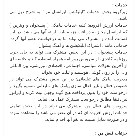
خدمات :
زیرگروه بخش خدمات "اپلیکشن ایرانسل من" به شرح ذیل می
باشد:
خدمات ارزش افزوده: کلیه خدمات پیامکی ( پیشخوان و ویترین )
که ایرانسل مجاز به دریافت هزینه بابت ارائه آنها می باشد، در این
قسمت آمده و مشترک می تواند بنا به درخواست عضو آنها گردد.
خدماتی مانند : اشتراک اپلیکیشن ها و آهنگ پیشواز
خدمات پیشخوان : در این بخش مشترک می تواند به جای خرید
روزنامه کاغذی، از سرویس روزنامه همراه استفاده کند و خلاصه ای
از آخرین تحولات سیاسی، اجتماعی، اقتصادی، ورزشی، بین المللی
و ... را بر روی گوشی هوشمند و تبلت خود بخواند.
مدیریت پیامک های تبلیغاتی: در این بخش مشترک می تواند در
خصوص فعال و غیر فعال سازی پیامک های تبلیغاتی تصمیم بگیرد و
درخواست خود را بدون پرداخت هیچ گونه وجهی ثبت کرده و اپراتور
نیز دقیقا مطابق درخواست مشترک عمل می نماید.
سرویس های فعال من: مشترک می تواند در این بخش تمامی
خدمات ارزش افزوده ای که در آن عضو می باشد را مشاهده نموده
و در صورت تمایل نسبت به لغو آنها اقدام نماید.
جزئیات قبض من :