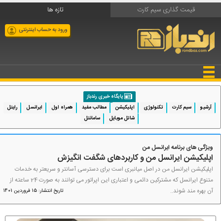
قیمت گذاری سیم کارت
تازه ها
ورود به حساب اینترنتی
پایگاه خبری رندباز
آرشیو
سیم کارت
تکنولوژی
اپلیکیشن
مطالب مفید
همراه اول
ایرانسل
رایتل
شاتل موبایل
سامانتل
ویژگی های برنامه ایرانسل من
اپلیکیشن ایرانسل من و کاربردهای شگفت انگیزش
اپلیکیشن ایرانسل من در اصل میانبری است برای دسترسی آسانتر و سریعتر به خدمات
متنوع ایرانسل که مشترکین دائمی و اعتباری این اپراتور می توانند به صورت 24 ساعته از
آن بهره مند شوند..
تاریخ انتشار: 15 فروردین 1401