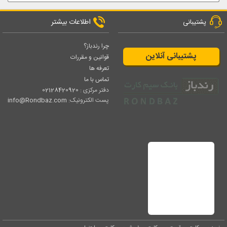
اطلاعات بیشتر
پشتیبانی
چرا رندباز؟
پشتیبانی آنلاین
قوانین و مقررات
تعرفه ها
تماس با ما
دفتر مرکزی :
02128420920
پست الکترونیک:
info@Rondbaz.com