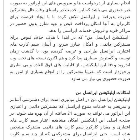
انجام بسیاری از درخواست ها و سرویس های این اپراتور به صورت
غیر حضوری می باشد که این خدمت در راستای رفاه حال مشترکین
صورت پذیرفته و ایرانسل تلاش کرده تا با ایجاد فرصت برای
کاربران به آنها امکان پرداخت قبض و تهیه شارژ بدون حضور در
مراکز خرید و فروش خدمات ایرانسل را بدهد.
"اپلیکیشن ایرانسل من" که در ابتدا با هدف حذف قبوض برای
مشترکین دائمی و امکان شارژ سریع و آسان سیم کارت های
اعتباری ایرانسل طراحی و عرضه گردیده بود، با گذشت زمان
توسعه و گسترش بسیاری پیدا کرد و هم اکنون نسخه های تحت وب
اندروید و ios این اپلیکیشن، از قابلیت های فوق العاده و بی نظیری
برخوردار است که تقریبا مشترکین را از انجام بسیاری از امور به
صورت حضوری بی نیاز می سازد.
امکانات اپلیکیشن ایرانسل من
اپلیکیشن ایرانسل من در اصل میانبری است برای دسترسی آسانتر
و سریعتر به خدمات متنوع ایرانسل که مشترکین دائمی و اعتباری
این اپراتور می توانند به صورت 24 ساعته از آن بهره مند شوند. در
صفحه اصلی این اپلیکیشن امکان مشاهده اعتبار سیم کارت های
اعتباری و مقدار کارکرد سیم کارت های دائمی مشترک مشخص
شده است. حتی ایرانسل برای مشترکینی که از چند سیم کارت