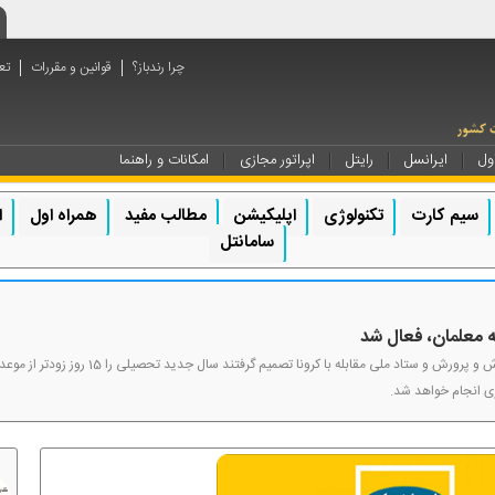
چرا رندباز؟
قوانین و مقررات
تع
ول
ایرانسل
رایتل
اپراتور مجازی
امکانات و راهنما
سیم کارت
تکنولوژی
اپلیکیشن
مطالب مفید
همراه اول
ا
سامانتل
ه معلمان، فعال شد
ی انجام خواهد شد.