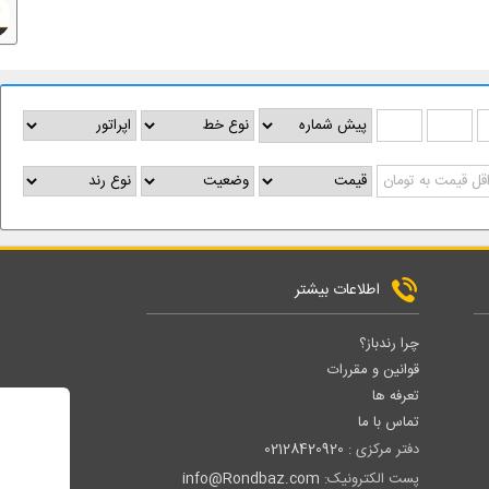
اطلاعات بیشتر
چرا رندباز؟
قوانین و مقررات
تعرفه ها
تماس با ما
دفتر مرکزی :
02128420920
پست الکترونیک:
info@Rondbaz.com