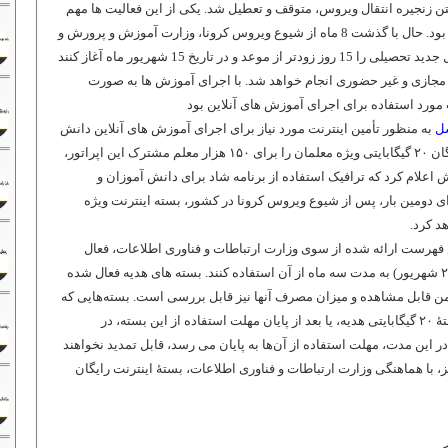
 زنجیره انتقال ویروس، متوقف و تعطیل شد. یکی از این فعالیت ها مهم
آموزش و پرورش دانش آموزان در مدارس بود. حال با گذشت 8 ماه از شیوع ویروس کرونا، وزارت آموزش و پرورش و
ستاد ملی مقابله با کرونا تصمیم گرفتند سال جدید تحصیلی را 15 روز زودتر از موعد و در تاریخ 15 شهریور ماه آغاز کنند
مجازی و غیر حضوری انجام خواهد شد. با اجرای آموزش ها به صورت
 مورد استفاده برای اجرای آموزش های آنلاین بود
سل
به منظور تأمین اینترنت مورد نیاز برای اجرای آموزش‌ های آنلاین دانش
آموزان، اعلام کرد دومین بستۀ اینترنت رایگان ۲۰ گیگابایتی ویژه معلمان را برای ۱۵۰ هزار معلم مشترک این اپراتور،
 اعلام کرد که ترافیک استفاده از برنامه شاد برای دانش آموزان و
رای دومین بار، پس از شیوع ویروس کرونا در کشور، بسته اینترنت ویژه
د کرد.
اس فهرست ارائه شده از سوی وزارت ارتباطات و فناوری اطلاعات، فعال
شده و معلمان می ‌توانند از بامداد امروز (۲۵ شهریور) به مدت سه ماه از آن استفاده کنند. بسته ‌های هدیه فعال شده
من قابل مشاهده و میزان مصرف آنها نیز قابل بررسی است. بسته‌هایی که
از قبل فعال شده ‌اند، پس از اتمام حجم بستۀ ۲۰ گیگابایتی هدیه، یا بعد از پایان مهلت استفاده از این بسته، در
ر این مدت، مهلت استفاده از آن‌ها به پایان می‌ رسد، قابل تمدید نخواهند
ز، با هماهنگی وزارت ارتباطات و فناوری اطلاعات، بستۀ اینترنت رایگان