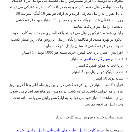
معرفی به دوستان: اگر از مشترکین رایتل هستید می توانید افراد جدیدی
را به خانواده رایتل دعوت کرده و هدیه دریافت کنید. هر مشترکی می تواند
تا 10 نفر را به رایتل معرفی کرده و به ازای هر نفر 10 گیگ اینترنت 30
روزه به عنوان هدیه دریافت کنید و همچنین 30 امتیاز جهت قرعه کشی
تابستان رایتل نیز دریافت نمایید.
رایتلی شو: مشترکین رایتل می توانند با فعالسازی مجدد سیم کارت خود
علاوه بر بهره مندی از مکالمه رایگان رایتلی با روش های زیر امتیاز کسب
نموده و در قرعه کشی تابستان رایتل شرکت نمایید.
افزایش اعتبار، پرداخت قبض، خرید بسته هر 1000 تومان 1 امتیاز
ثبت نام
سیم کارت دائمی
4 امتیاز
پرداخت به موقع قبض 2 امتیاز
نصب اپلیکیشن رایتل من 5 امتیاز
هدیه تولد 10 امتیاز
فرآیند کسب امتیاز در این قرعه کشی در اولین روز ماه آغاز و تا آخرین روز
ماه ادامه خواهد داشت. قرعه کشی در دومین روز ماه بعد انجام می شود.
برای مشاهده امتیاز خود می توانید به اپلیکشن رایتل من یا سامانه تحت
وب رایتل مراجعه نمایید.
منبع: سایت خرید و فروش سیم کارت رندباز
برچسب ها:
سیم کارت رایتل
|
طرح های تابستانی رایتل
|
رایتل
|
خرید