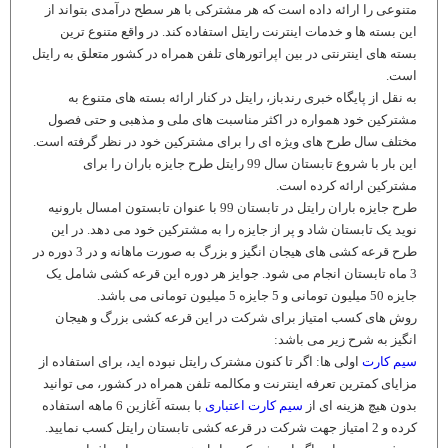
متنوعی را ارائه داده است که هر مشترکی با هر سطح درآمدی بتواند از
این بسته ها و خدمات اینترنت رایتل استفاده کند. در واقع متنوع ترین
بسته های اینترنتی در بین اپراتورهای تلفن همراه در کشور متعلق به رایتل
است.
به نقل از پایگاه خبری رندباز، رایتل در کنار ارائه بسته های متنوع به
مشترکین خود همواره در اکثر مناسبت های ملی و مذهبی و حتی فصول
مختلف سال طرح های ویژه ای را برای مشترکین خود در نظر گرفته است.
این بار با شروع تابستان سال 99 رایتل طرح جایزه باران را برای
مشترکین ارائه کرده است.
طرح جایزه باران رایتل در تابستان 99 با عنوان تابستون امسال بارونیه
نوید یک تابستان شاد و پر از جایزه را به مشترکین خود می دهد. در این
طرح قرعه کشی های هیجان انگیز و بزرگ به صورت ماهانه و در 3 دوره در
3 ماه تابستان انجام می شود. جوایز هر دوره این قرعه کشی شامل یک
جایزه 50 میلیون تومانی و 5 جایزه 5 میلیون تومانی می باشد.
روش های کسب امتیاز برای شرکت در این قرعه کشی بزرگ و هیجان
انگیز به شرح زیر می باشد:
سیم کارت
اولی ها: اگر تا کنون مشترک رایتل نبوده اید، برای استفاده از
مزایای کمترین تعرفه اینترنت و مکالمه تلفن همراه در کشور، می توانید
بدون هیچ هزینه ای از
سیم کارت اعتباری
با بسته آغازین 6 ماهه استفاده
کرده و 2 امتیاز جهت شرکت در قرعه کشی تابستان رایتل کسب نمایید.