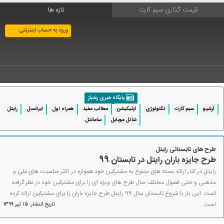
قیمت گذاری سیم کارت
تازه ها
ورود به حساب اینترنتی
پایگاه خبری رندباز
آرشیو
سیم کارت
تکنولوژی
اپلیکیشن
مطالب مفید
همراه اول
ایرانسل
رایتل
شاتل موبایل
سامانتل
طرح های تابستانی رایتل
طرح جایزه باران رایتل در تابستان 99
رایتل در کنار ارائه بسته های متنوع به مشترکین خود همواره در اکثر مناسبت های ملی و
مذهبی و حتی فصول مختلف سال طرح های ویژه ای را برای مشترکین خود در نظر گرفته
است. این بار با شروع تابستان سال 99 رایتل طرح جایزه باران را برای مشترکین ارائه کرده
است.
تاریخ انتشار: 15 تیر 1399